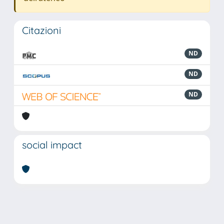
Citazioni
ND
ND
ND
social impact