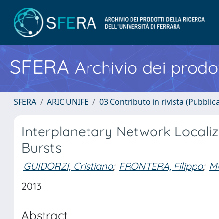
SFERA
Archivio dei prodot
SFERA
ARIC UNIFE
03 Contributo in rivista (Pubblica
Interplanetary Network Local
Bursts
GUIDORZI, Cristiano
;
FRONTERA, Filippo
;
M
2013
Abstract