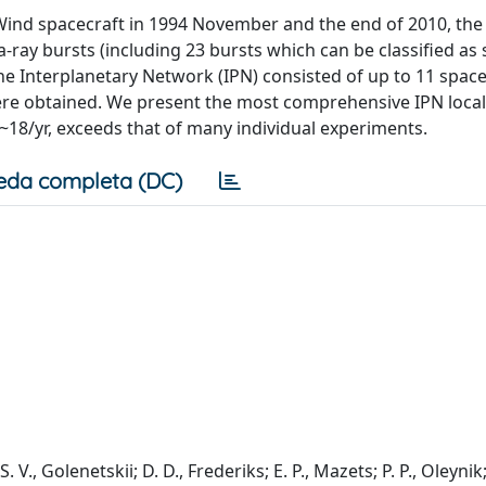
Wind spacecraft in 1994 November and the end of 2010, the
ay bursts (including 23 bursts which can be classified as 
he Interplanetary Network (IPN) consisted of up to 11 space
 were obtained. We present the most comprehensive IPN local
 ~18/yr, exceeds that of many individual experiments.
eda completa (DC)
 S. V., Golenetskii; D. D., Frederiks; E. P., Mazets; P. P., Oleynik;