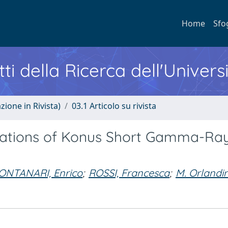
Home
Sfo
ti della Ricerca dell'Univers
zione in Rivista)
03.1 Articolo su rivista
izations of Konus Short Gamma-Ra
ONTANARI, Enrico
;
ROSSI, Francesca
;
M. Orlandin