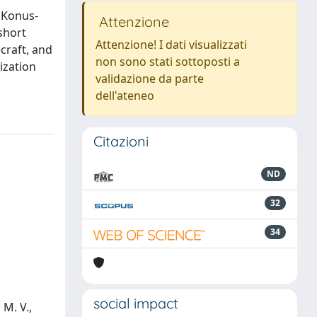
 Konus-
Attenzione
short
Attenzione! I dati visualizzati
craft, and
non sono stati sottoposti a
ization
validazione da parte
dell'ateneo
Citazioni
ND
32
34
social impact
 M. V.,