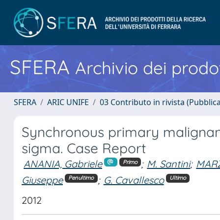
SFERA
Archivio dei prodot
SFERA
ARIC UNIFE
03 Contributo in rivista (Pubblica
Synchronous primary malignan
sigma. Case Report
ANANIA, Gabriele
;
M. Santini
;
MARZ
Primo
Giuseppe
;
G. Cavallesco
Penultimo
Ultimo
2012