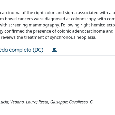
carcinoma of the right colon and sigma associated with a bi
ecum bowel cancers were diagnosed at colonoscopy, with co
 with screening mammography. Following right hemicolecto
gy confirmed the presence of colonic adenocarcinoma and
ort reviews the treatment of synchronous neoplasia.
eda completa (DC)
, Lucia; Vedana, Laura; Resta, Giuseppe; Cavallesco, G.