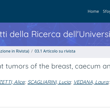
Home
Sfo
ti della Ricerca dell'Univers
zione in Rivista)
03.1 Articolo su rivista
t tumors of the breast, caecum a
ETTI, Alice
;
SCAGLIARINI, Lucia
;
VEDANA, Laura
;