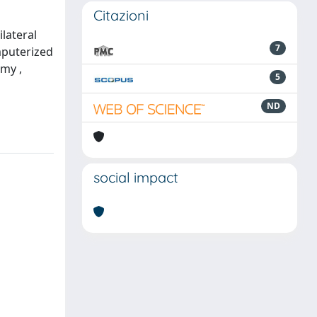
Citazioni
lateral
7
mputerized
my ,
5
ND
social impact