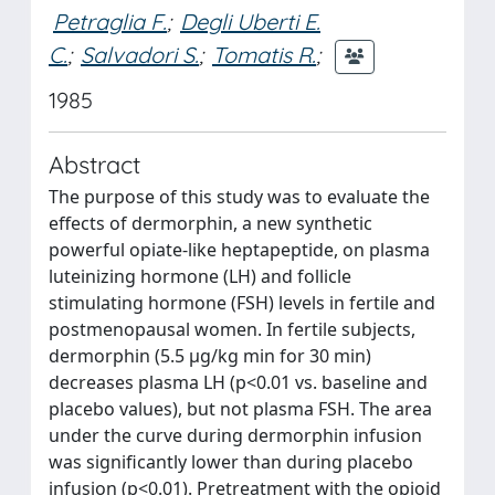
Petraglia F.
;
Degli Uberti E.
C.
;
Salvadori S.
;
Tomatis R.
;
1985
Abstract
The purpose of this study was to evaluate the
effects of dermorphin, a new synthetic
powerful opiate-like heptapeptide, on plasma
luteinizing hormone (LH) and follicle
stimulating hormone (FSH) levels in fertile and
postmenopausal women. In fertile subjects,
dermorphin (5.5 μg/kg min for 30 min)
decreases plasma LH (p<0.01 vs. baseline and
placebo values), but not plasma FSH. The area
under the curve during dermorphin infusion
was significantly lower than during placebo
infusion (p<0.01). Pretreatment with the opioid