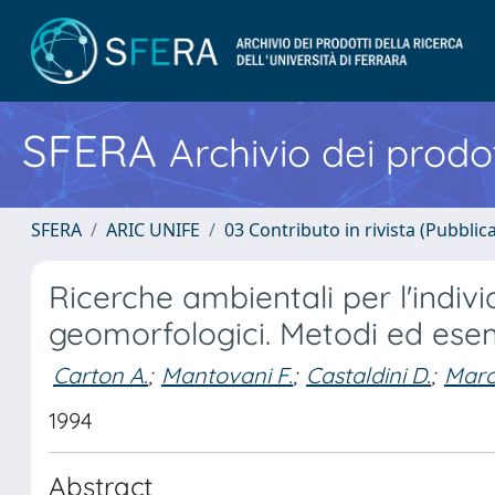
SFERA
Archivio dei prodot
SFERA
ARIC UNIFE
03 Contributo in rivista (Pubblica
Ricerche ambientali per l'indiv
geomorfologici. Metodi ed ese
Carton A.
;
Mantovani F.
;
Castaldini D.
;
Marc
1994
Abstract