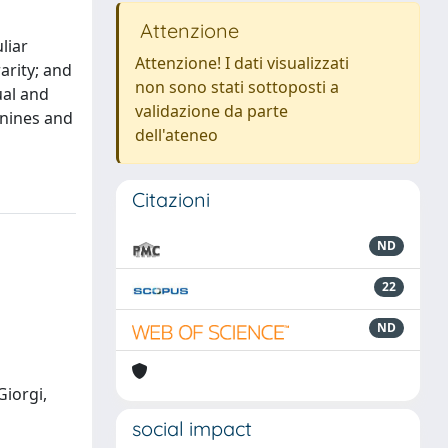
Attenzione
liar
Attenzione! I dati visualizzati
arity; and
non sono stati sottoposti a
ual and
validazione da parte
nnines and
dell'ateneo
Citazioni
ND
22
ND
 Giorgi,
social impact