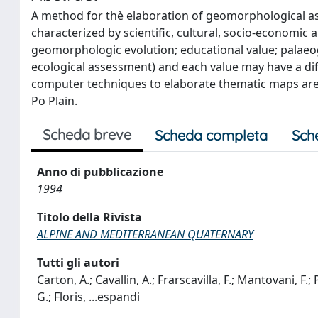
A method for thè elaboration of geomorphological a
characterized by scientific, cultural, socio-economic a
geomorphologic evolution; educational value; palaeo
ecological assessment) and each value may have a diff
computer techniques to elaborate thematic maps are r
Po Plain.
Scheda breve
Scheda completa
Sch
Anno di pubblicazione
1994
Titolo della Rivista
ALPINE AND MEDITERRANEAN QUATERNARY
Tutti gli autori
Carton, A.; Cavallin, A.; Frarscavilla, F.; Mantovani, F.; P
G.; Floris,
...
espandi