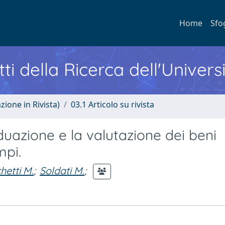
Home
Sfo
ti della Ricerca dell'Univers
zione in Rivista)
03.1 Articolo su rivista
iduazione e la valutazione dei beni
mpi.
hetti M.
;
Soldati M.
;