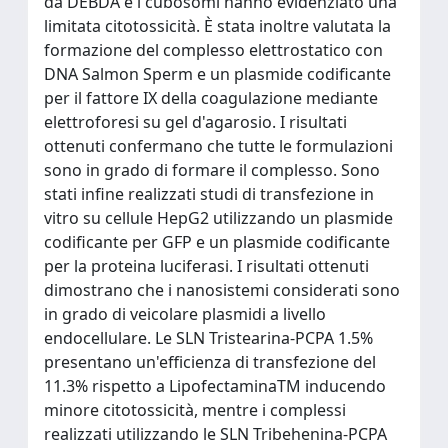
da DEBDA e i cubosomi hanno evidenziato una
limitata citotossicità. È stata inoltre valutata la
formazione del complesso elettrostatico con
DNA Salmon Sperm e un plasmide codificante
per il fattore IX della coagulazione mediante
elettroforesi su gel d'agarosio. I risultati
ottenuti confermano che tutte le formulazioni
sono in grado di formare il complesso. Sono
stati infine realizzati studi di transfezione in
vitro su cellule HepG2 utilizzando un plasmide
codificante per GFP e un plasmide codificante
per la proteina luciferasi. I risultati ottenuti
dimostrano che i nanosistemi considerati sono
in grado di veicolare plasmidi a livello
endocellulare. Le SLN Tristearina-PCPA 1.5%
presentano un'efficienza di transfezione del
11.3% rispetto a LipofectaminaTM inducendo
minore citotossicità, mentre i complessi
realizzati utilizzando le SLN Tribehenina-PCPA