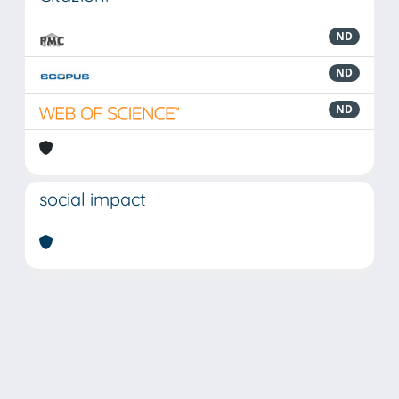
ND
ND
ND
social impact