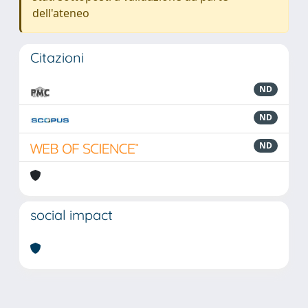
dell'ateneo
Citazioni
ND
ND
ND
social impact