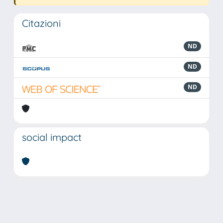
Citazioni
ND
ND
ND
social impact