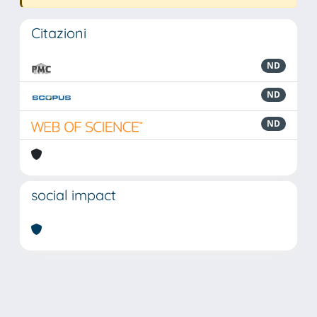
Citazioni
ND
ND
ND
social impact