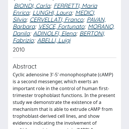
BIONDI, Carla
;
FERRETTI, Maria
Enrica
;
LUNGHI, Laura
;
MEDICI,
Silvia
;
CERVELLATI, Franco
;
PAVAN,
Barbara
;
VESCE, Fortunato
;
MORANO,
Danila
;
ADINOLFI, Elena
;
BERTONI,
Fabrizio
;
ABELLI, Luigi
2010
Abstract
Cyclic adenosine 3'-5'-monophosphate (cAMP)
is a second messenger, which exerts an
important role in the control of human first-
trimester trophoblast functions. In the present
study we demonstrate the existence of a
mechanism that is able to extrude cAMP from
trophoblast-derived cell lines, and show
evidence indicating the involvement of