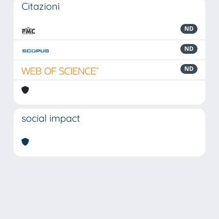
Citazioni
ND
ND
ND
social impact