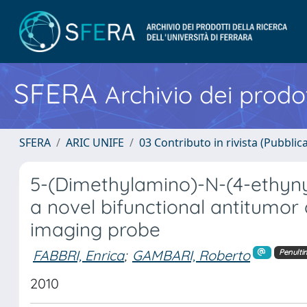
SFERA
Archivio dei prodot
SFERA
ARIC UNIFE
03 Contributo in rivista (Pubblica
5-(Dimethylamino)-N-(4-ethyn
a novel bifunctional antitumo
imaging probe
FABBRI, Enrica
;
GAMBARI, Roberto
Penulti
2010