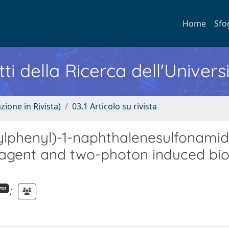
Home
Sfo
ti della Ricerca dell'Univers
zione in Rivista)
03.1 Articolo su rivista
ylphenyl)-1-naphthalenesulfonamid
r agent and two-photon induced bio
;
mo