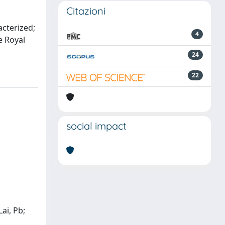
Citazioni
cterized;
4
e Royal
24
22
social impact
ai, Pb;