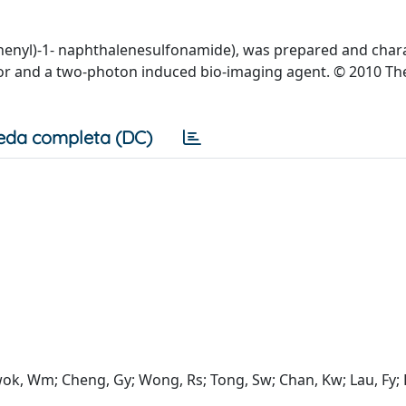
henyl)-1- naphthalenesulfonamide), was prepared and chara
umor and a two-photon induced bio-imaging agent. © 2010 Th
eda completa (DC)
ok, Wm; Cheng, Gy; Wong, Rs; Tong, Sw; Chan, Kw; Lau, Fy; L