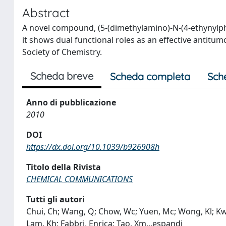
Abstract
A novel compound, (5-(dimethylamino)-N-(4-ethynylp
it shows dual functional roles as an effective antit
Society of Chemistry.
Scheda breve
Scheda completa
Sch
Anno di pubblicazione
2010
DOI
https://dx.doi.org/10.1039/b926908h
Titolo della Rivista
CHEMICAL COMMUNICATIONS
Tutti gli autori
Chui, Ch; Wang, Q; Chow, Wc; Yuen, Mc; Wong, Kl; Kw
Lam, Kh; Fabbri, Enrica; Tao, Xm
...
espandi