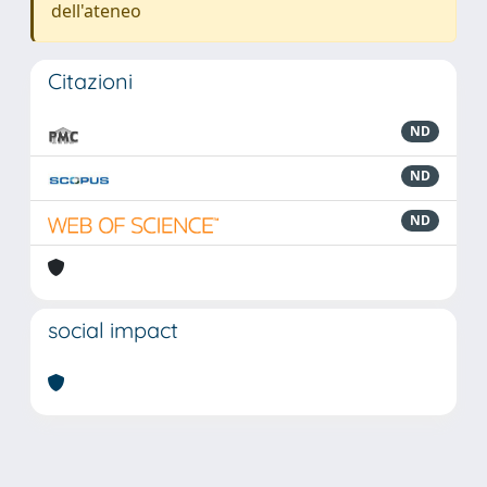
dell'ateneo
Citazioni
ND
ND
ND
social impact