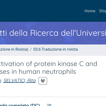
Home
Sfo
ti della Ricerca dell'Univers
zione in Rivista)
03.6 Traduzione in rivista
ivation of protein kinase C and
ses in human neutrophils
a
;
SELVATICI, Rita
eda completa (DC)