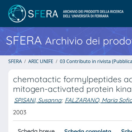
SFERA
Archivio dei prodot
SFERA
ARIC UNIFE
03 Contributo in rivista (Pubblica
chemotactic formylpeptides act
mitogen-activated protein kina
SPISANI, Susanna
;
FALZARANO, Maria Sofi
2003
Scheda breve
Scheda completa
Sch