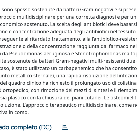
i sono spesso sostenute da batteri Gram-negativi e si pres
proccio multidisciplinare per una corretta diagnosi e per u
conomico sostenuto. La scelta degli antibiotici deve basarsi
one e concentrazione adeguata degli antibiotici nel tessuto
nseguente al ritardato trattamento, alla l’antibiotico-resiste
strazione o della concentrazione raggiunta dal farmaco nei
eliti da Pseudomonas aeruginosa e Stenotrophomonas maltop
ite sostenute da batteri Gram-negativi multi-resistenti due 
caso, è stato utilizzato un carbapenemico che ha consentito,
unto metallico sternale), una rapida risoluzione dell’infezio
del quadro clinico ha richiesto il prolungato uso di colistin
 ortopedico, con rimozione dei mezzi di sintesi e il riempi
sia plastico con la chiusura dei piani cutanei. Le osteomielit
isoluzione. L’approccio terapeutico multidisciplinare, come ne
tiva in corso.
eda completa (DC)