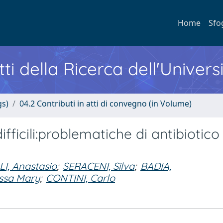
Home
Sfo
ti della Ricerca dell'Univers
gs)
04.2 Contributi in atti di convegno (in Volume)
fficili:problematiche di antibiotico
LI, Anastasio
;
SERACENI, Silva
;
BADIA,
ssa Mary
;
CONTINI, Carlo