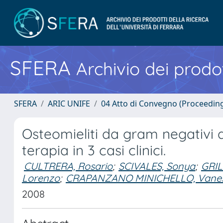
SFERA
Archivio dei prodot
SFERA
ARIC UNIFE
04 Atto di Convegno (Proceedin
Osteomieliti da gram negativi di
terapia in 3 casi clinici.
CULTRERA, Rosario
;
SCIVALES, Sonya
;
GRIL
Lorenzo
;
CRAPANZANO MINICHELLO, Vane
2008