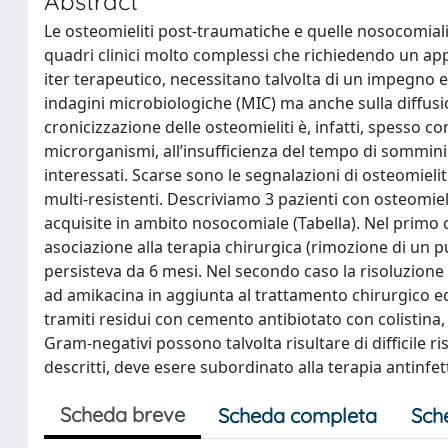
Abstract
Le osteomieliti post-traumatiche e quelle nosocomial
quadri clinici molto complessi che richiedendo un ap
iter terapeutico, necessitano talvolta di un impegno e
indagini microbiologiche (MIC) ma anche sulla diffusi
cronicizzazione delle osteomieliti è, infatti, spesso co
microrganismi, all’insufficienza del tempo di sommini
interessati. Scarse sono le segnalazioni di osteomi
multi-resistenti. Descriviamo 3 pazienti con osteomiel
acquisite in ambito nosocomiale (Tabella). Nel primo 
asociazione alla terapia chirurgica (rimozione di un p
persisteva da 6 mesi. Nel secondo caso la risoluzione 
ad amikacina in aggiunta al trattamento chirurgico ed
tramiti residui con cemento antibiotato con colistina, 
Gram-negativi possono talvolta risultare di difficile r
descritti, deve esere subordinato alla terapia antinfet
Scheda breve
Scheda completa
Sch