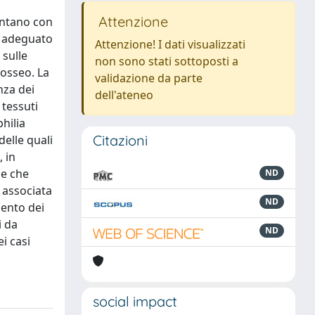
Attenzione
entano con
n adeguato
Attenzione! I dati visualizzati
 sulle
non sono stati sottoposti a
 osseo. La
validazione da parte
nza dei
dell'ateneo
 tessuti
hilia
Citazioni
delle quali
 in
ne che
ND
a associata
ND
mento dei
i da
ND
i casi
social impact