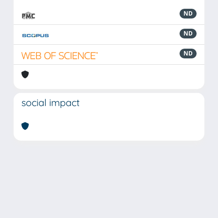
ND
ND
ND
social impact