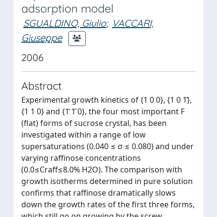
adsorption model
SGUALDINO, Giulio
;
VACCARI,
Giuseppe
2006
Abstract
Experimental growth kinetics of {1 0 0}, {1 0 1̄},
{1 1 0} and {1̄ 1̄ 0}, the four most important F
(flat) forms of sucrose crystal, has been
investigated within a range of low
supersaturations (0.040 ≤ σ ≤ 0.080) and under
varying raffinose concentrations
(0.0≤Craff≤8.0% H2O). The comparison with
growth isotherms determined in pure solution
confirms that raffinose dramatically slows
down the growth rates of the first three forms,
which still go on growing by the screw