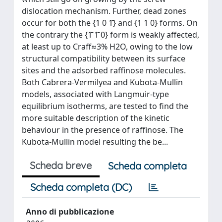
dislocation mechanism. Further, dead zones
occur for both the {1 0 1̄} and {1 1 0} forms. On
the contrary the {1̄ 1̄ 0} form is weakly affected,
at least up to Craff≈3% H2O, owing to the low
structural compatibility between its surface
sites and the adsorbed raffinose molecules.
Both Cabrera-Vermilyea and Kubota-Mullin
models, associated with Langmuir-type
equilibrium isotherms, are tested to find the
more suitable description of the kinetic
behaviour in the presence of raffinose. The
Kubota-Mullin model resulting the be...
Scheda breve
Scheda completa
Scheda completa (DC)
Anno di pubblicazione