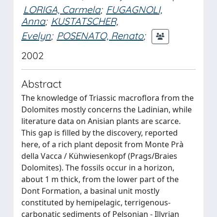
LORIGA, Carmela
;
FUGAGNOLI,
Anna
;
KUSTATSCHER,
Evelyn
;
POSENATO, Renato
;
2002
Abstract
The knowledge of Triassic macroflora from the
Dolomites mostly concerns the Ladinian, while
literature data on Anisian plants are scarce.
This gap is filled by the discovery, reported
here, of a rich plant deposit from Monte Prà
della Vacca / Kühwiesenkopf (Prags/Braies
Dolomites). The fossils occur in a horizon,
about 1 m thick, from the lower part of the
Dont Formation, a basinal unit mostly
constituted by hemipelagic, terrigenous-
carbonatic sediments of Pelsonian - Illyrian