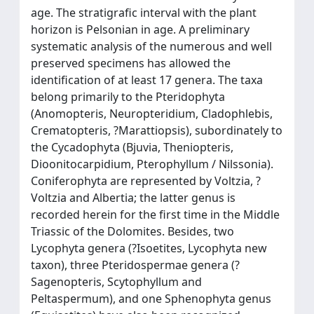
age. The stratigrafic interval with the plant
horizon is Pelsonian in age. A preliminary
systematic analysis of the numerous and well
preserved specimens has allowed the
identification of at least 17 genera. The taxa
belong primarily to the Pteridophyta
(Anomopteris, Neuropteridium, Cladophlebis,
Crematopteris, ?Marattiopsis), subordinately to
the Cycadophyta (Bjuvia, Theniopteris,
Dioonitocarpidium, Pterophyllum / Nilssonia).
Coniferophyta are represented by Voltzia, ?
Voltzia and Albertia; the latter genus is
recorded herein for the first time in the Middle
Triassic of the Dolomites. Besides, two
Lycophyta genera (?Isoetites, Lycophyta new
taxon), three Pteridospermae genera (?
Sagenopteris, Scytophyllum and
Peltaspermum), and one Sphenophyta genus