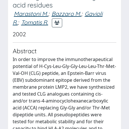
acid residues
Marastoni M.
;
Bazzaro M.
;
Gavioli
R.
;
Tomatis R.
2002
Abstract
In order to improve the immunotherapeutical
potential of H-Cys-Leu-Gly-Gly-Leu-Leu-Thr-Met-
Val-OH (CLG) peptide, an Epstein-Barr virus
(EBV) subdominant epitope derived from the
membrane protein LMP2, we have synthesized
and tested CLG analogues containing cis-
and/or trans-4-aminocyclohexanecarboxylic
acid (ACCA) replacing Gly-Gly and/or Thr-Met
dipeptide units. All pseudopeptides were
tested for metabolic stability and for their
capacity to bind HLA-A2 molecules and to