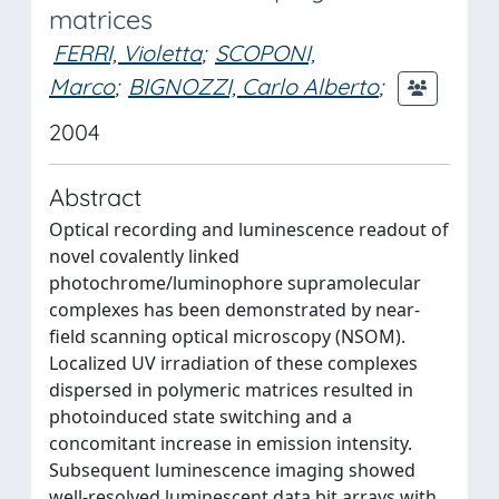
matrices
FERRI, Violetta
;
SCOPONI,
Marco
;
BIGNOZZI, Carlo Alberto
;
2004
Abstract
Optical recording and luminescence readout of
novel covalently linked
photochrome/luminophore supramolecular
complexes has been demonstrated by near-
field scanning optical microscopy (NSOM).
Localized UV irradiation of these complexes
dispersed in polymeric matrices resulted in
photoinduced state switching and a
concomitant increase in emission intensity.
Subsequent luminescence imaging showed
well-resolved luminescent data bit arrays with