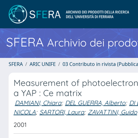
SFERA
Archivio dei prodot
SFERA
ARIC UNIFE
03 Contributo in rivista (Pubblica
Measurement of photoelectron yi
a YAP : Ce matrix
DAMIANI, Chiara
;
DEL GUERRA, Alberto
;
DI
NICOLA
;
SARTORI, Laura
;
ZAVATTINI, Guido
2001