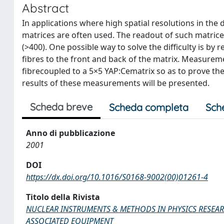
Abstract
In applications where high spatial resolutions in the 
matrices are often used. The readout of such matrices 
(>400). One possible way to solve the difficulty is b
fibres to the front and back of the matrix. Measurem
fibrecoupled to a 5×5 YAP:Cematrix so as to prove the 
results of these measurements will be presented.
Scheda breve
Scheda completa
Sch
Anno di pubblicazione
2001
DOI
https://dx.doi.org/10.1016/S0168-9002(00)01261-4
Titolo della Rivista
NUCLEAR INSTRUMENTS & METHODS IN PHYSICS RESEAR
ASSOCIATED EQUIPMENT