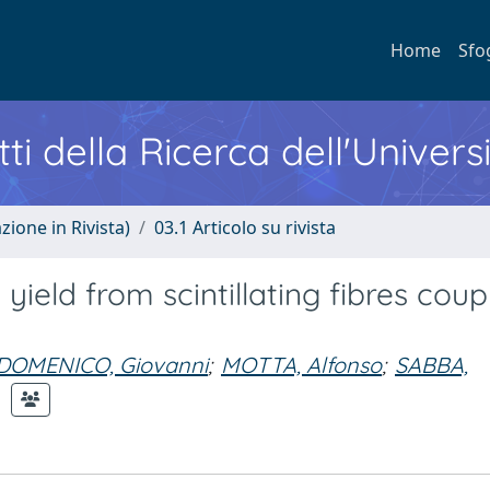
Home
Sfo
ti della Ricerca dell'Univers
zione in Rivista)
03.1 Articolo su rivista
eld from scintillating fibres coup
 DOMENICO, Giovanni
;
MOTTA, Alfonso
;
SABBA,