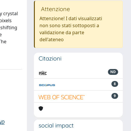
Attenzione
y crystal
Attenzione! I dati visualizzati
pixels
non sono stati sottoposti a
shifting
validazione da parte
e
dell'ateneo
The
Citazioni
ND
8
9
ND
social impact