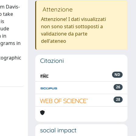
om Davis-
Attenzione
o take
Attenzione! I dati visualizzati
is
non sono stati sottoposti a
tude
validazione da parte
 in
dell'ateneo
ograms in
atographic
Citazioni
ND
26
28
social impact