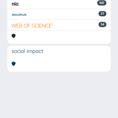
ND
37
34
social impact