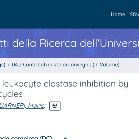
Home
Sfo
ti della Ricerca dell'Univers
gs)
04.2 Contributi in atti di convegno (in Volume)
leukocyte elastase inhibition by
cycles
UARNERI, Mario
;
eda completa (DC)