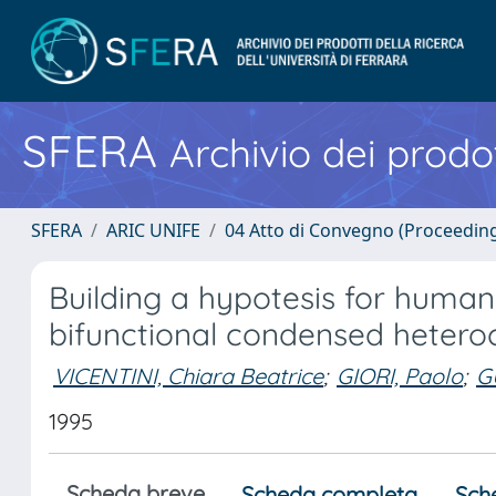
SFERA
Archivio dei prodot
SFERA
ARIC UNIFE
04 Atto di Convegno (Proceedin
Building a hypotesis for human 
bifunctional condensed hetero
VICENTINI, Chiara Beatrice
;
GIORI, Paolo
;
G
1995
Scheda breve
Scheda completa
Sch