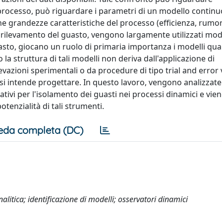
l processo, può riguardare i parametri di un modello continu
ne grandezze caratteristiche del processo (efficienza, rumor
i rilevamento del guasto, vengono largamente utilizzati mode
uasto, giocano un ruolo di primaria importanza i modelli quali
a struttura di tali modelli non deriva dall'applicazione di
evazioni sperimentali o da procedure di tipo trial and error 
 si intende progettare. In questo lavoro, vengono analizzate
itativi per l'isolamento dei guasti nei processi dinamici e vie
tenzialità di tali strumenti.
eda completa (DC)
alitica; identificazione di modelli; osservatori dinamici