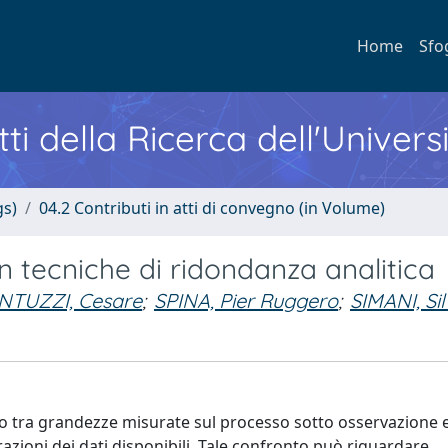
Home
Sfo
ti della Ricerca dell'Univers
gs)
04.2 Contributi in atti di convegno (in Volume)
on tecniche di ridondanza analitica
NTUZZI, Cesare
;
SPINA, Pier Ruggero
;
SIMANI, Sil
o tra grandezze misurate sul processo sotto osservazione 
zioni dei dati disponibili. Tale confronto può riguardare