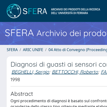
SFERA
Archivio dei prodot
SFERA
ARIC UNIFE
04 Atto di Convegno (Proceedin
Diagnosi di guasti ai sensori c
BEGHELLI, Sergio
;
BETTOCCHI, Roberto
;
FA
1998
Abstract
Ogni procedimento di diagnosi è basato sul confront
grandezze dello stesso tipo ottenute mediante elabora