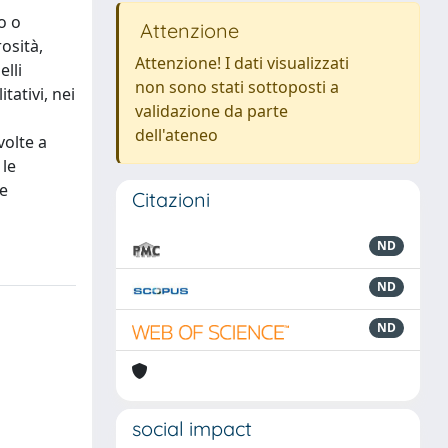
o o
Attenzione
osità,
Attenzione! I dati visualizzati
lli
non sono stati sottoposti a
tativi, nei
validazione da parte
dell'ateneo
volte a
 le
ne
Citazioni
ND
ND
ND
social impact