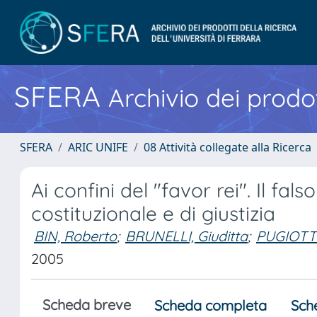
SFERA
Archivio dei prodot
SFERA
ARIC UNIFE
08 Attività collegate alla Ricerca
Ai confini del "favor rei". Il fals
costituzionale e di giustizia
BIN, Roberto
;
BRUNELLI, Giuditta
;
PUGIOTT
2005
Scheda breve
Scheda completa
Sch