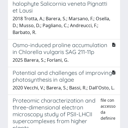
halophyte Salicornia veneta Pignatti
et Lausi
2018 Trotta, A.; Barera, S.; Marsano, F.; Osella,
D.; Musso, D.; Pagliano, C.; Andreucci, F.;
Barbato, R.
Osmo-induced proline accumulation
in Chlorella vulgaris SAG 211-11p
2025 Barera, S.; Forlani, G.
Potential and challenges of improving
photosynthesis in algae
2020 Vecchi, V.; Barera, S.; Bassi, R.; Dall'Osto, L.
Proteomic characterization and
file con
accesso
three-dimensional electron
da
microscopy study of PSII-LHCII
definire
supercomplexes from higher
plants