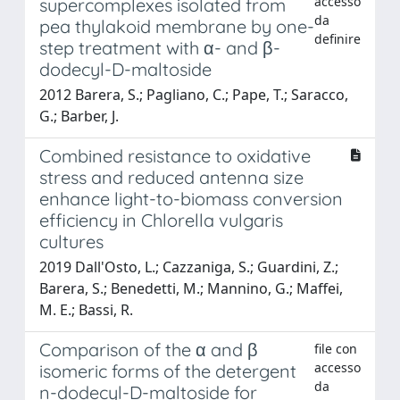
accesso
supercomplexes isolated from
da
pea thylakoid membrane by one-
definire
step treatment with α- and β-
dodecyl-D-maltoside
2012 Barera, S.; Pagliano, C.; Pape, T.; Saracco,
G.; Barber, J.
Combined resistance to oxidative
stress and reduced antenna size
enhance light-to-biomass conversion
efficiency in Chlorella vulgaris
cultures
2019 Dall'Osto, L.; Cazzaniga, S.; Guardini, Z.;
Barera, S.; Benedetti, M.; Mannino, G.; Maffei,
M. E.; Bassi, R.
Comparison of the α and β
file con
accesso
isomeric forms of the detergent
da
n-dodecyl-D-maltoside for