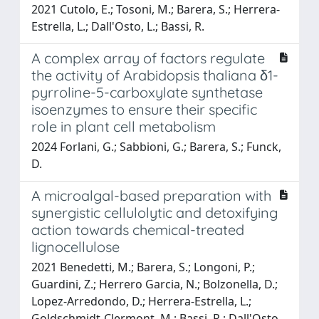
2021 Cutolo, E.; Tosoni, M.; Barera, S.; Herrera-
Estrella, L.; Dall'Osto, L.; Bassi, R.
A complex array of factors regulate
the activity of Arabidopsis thaliana δ1-
pyrroline-5-carboxylate synthetase
isoenzymes to ensure their specific
role in plant cell metabolism
2024 Forlani, G.; Sabbioni, G.; Barera, S.; Funck,
D.
A microalgal-based preparation with
synergistic cellulolytic and detoxifying
action towards chemical-treated
lignocellulose
2021 Benedetti, M.; Barera, S.; Longoni, P.;
Guardini, Z.; Herrero Garcia, N.; Bolzonella, D.;
Lopez-Arredondo, D.; Herrera-Estrella, L.;
Goldschmidt-Clermont, M.; Bassi, R.; Dall'Osto,