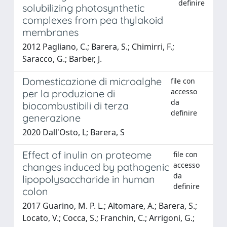
definire
solubilizing photosynthetic
complexes from pea thylakoid
membranes
2012 Pagliano, C.; Barera, S.; Chimirri, F.;
Saracco, G.; Barber, J.
Domesticazione di microalghe
file con
accesso
per la produzione di
da
biocombustibili di terza
definire
generazione
2020 Dall'Osto, L; Barera, S
Effect of inulin on proteome
file con
accesso
changes induced by pathogenic
da
lipopolysaccharide in human
definire
colon
2017 Guarino, M. P. L.; Altomare, A.; Barera, S.;
Locato, V.; Cocca, S.; Franchin, C.; Arrigoni, G.;