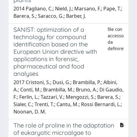
2014 Pagliano, C.; Nield, J.; Marsano, F.; Pape, T.;
Barera, S.; Saracco, G.; Barber, J.
SANIST: optimization of a
file con
accesso
technology for compound
da
identification based on the
definire
European Union directive with
applications in forensic,
pharmaceutical and food
analyses
2017 Cristoni, S.; Dusi, G.; Brambilla, P.; Albini,
A.; Conti, M.; Brambilla, M.; Bruno, A.; Di Gaudio,
F.; Ferlin, L.; Tazzari, V.; Mengozzi, S.; Barera, S.;
Sialer, C.; Trenti, T.; Cantu, M.; Rossi Bernardi, L.;
Noonan, D. M.
The role of proline in the adaptation
of eukaryotic microalgae to