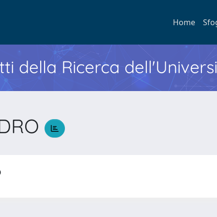
Home
Sfo
ti della Ricerca dell'Univers
NDRO
RO