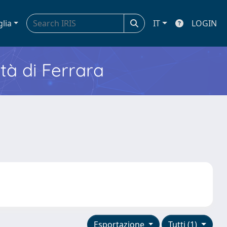
glia
IT
LOGIN
ità di Ferrara
Esportazione
Tutti (1)