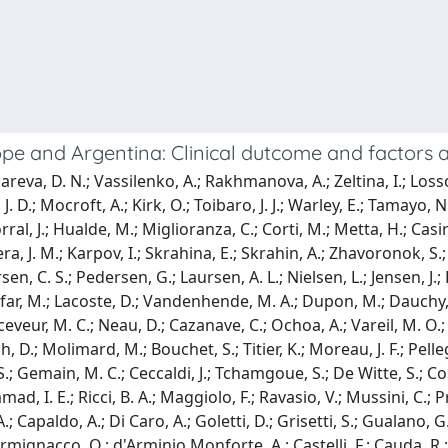
rope and Argentina: Clinical dutcome and factors 
eva, D. N.; Vassilenko, A.; Rakhmanova, A.; Zeltina, I.; Losso, M. 
. D.; Mocroft, A.; Kirk, O.; Toibaro, J. J.; Warley, E.; Tamayo, N.
ral, J.; Hualde, M.; Miglioranza, C.; Corti, M.; Metta, H.; Casir
ra, J. M.; Karpov, I.; Skrahina, E.; Skrahin, A.; Zhavoronok, S
en, C. S.; Pedersen, G.; Laursen, A. L.; Nielsen, L.; Jensen, J.;
mfar, M.; Lacoste, D.; Vandenhende, M. A.; Dupon, M.; Dauchy, F
veur, M. C.; Neau, D.; Cazanave, C.; Ochoa, A.; Vareil, M. O.; Pell
ilh, D.; Molimard, M.; Bouchet, S.; Titier, K.; Moreau, J. F.; Pel
S.; Gemain, M. C.; Ceccaldi, J.; Tchamgoue, S.; De Witte, S.; Co
ad, I. E.; Ricci, B. A.; Maggiolo, F.; Ravasio, V.; Mussini, C.; Pr
; Capaldo, A.; Di Caro, A.; Goletti, D.; Grisetti, S.; Gualano, G.;
mignacco, O.; d'Arminio Monforte, A.; Castelli, F.; Cauda, R.; Di