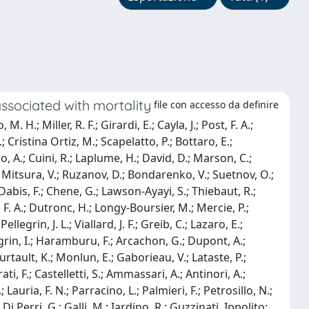
associated with mortality
file con accesso da definire
H.; Miller, R. F.; Girardi, E.; Cayla, J.; Post, F. A.;
; Cristina Ortiz, M.; Scapelatto, P.; Bottaro, E.;
o, A.; Cuini, R.; Laplume, H.; David, D.; Marson, C.;
.; Mitsura, V.; Ruzanov, D.; Bondarenko, V.; Suetnov, O.;
 Dabis, F.; Chene, G.; Lawson-Ayayi, S.; Thiebaut, R.;
. A.; Dutronc, H.; Longy-Boursier, M.; Mercie, P.;
egrin, J. L.; Viallard, J. F.; Greib, C.; Lazaro, E.;
legrin, I.; Haramburu, F.; Arcachon, G.; Dupont, A.;
urtault, K.; Monlun, E.; Gaborieau, V.; Lataste, P.;
ati, F.; Castelletti, S.; Ammassari, A.; Antinori, A.;
 Lauria, F. N.; Parracino, L.; Palmieri, F.; Petrosillo, N.;
 Perri, G.; Galli, M.; Iardino, R.; Guzzinati, Ippolito;