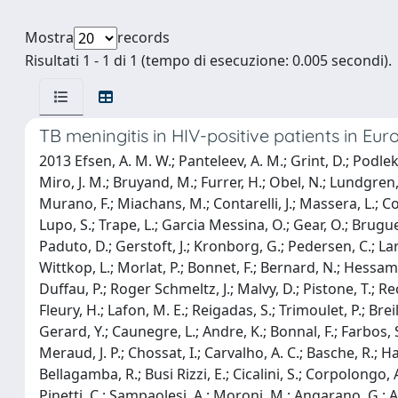
Mostra
records
Risultati 1 - 1 di 1 (tempo di esecuzione: 0.005 secondi).
TB meningitis in HIV-positive patients in Eu
2013 Efsen, A. M. W.; Panteleev, A. M.; Grint, D.; Podlekar
Miro, J. M.; Bruyand, M.; Furrer, H.; Obel, N.; Lundgren, J
Murano, F.; Miachans, M.; Contarelli, J.; Massera, L.; Cor
Lupo, S.; Trape, L.; Garcia Messina, O.; Gear, O.; Brugue
Paduto, D.; Gerstoft, J.; Kronborg, G.; Pedersen, C.; Lars
Wittkop, L.; Morlat, P.; Bonnet, F.; Bernard, N.; Hessa
Duffau, P.; Roger Schmeltz, J.; Malvy, D.; Pistone, T.; Rece
Fleury, H.; Lafon, M. E.; Reigadas, S.; Trimoulet, P.; Bre
Gerard, Y.; Caunegre, L.; Andre, K.; Bonnal, F.; Farbos, 
Meraud, J. P.; Chossat, I.; Carvalho, A. C.; Basche, R.; Ham
Bellagamba, R.; Busi Rizzi, E.; Cicalini, S.; Corpolongo, A.
Pinetti, C.; Sampaolesi, A.; Moroni, M.; Angarano, G.; Ar