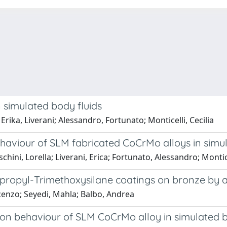
 simulated body fluids
rika, Liverani; Alessandro, Fortunato; Monticelli, Cecilia
ehaviour of SLM fabricated CoCrMo alloys in simul
chini, Lorella; Liverani, Erica; Fortunato, Alessandro; Montice
propyl-Trimethoxysilane coatings on bronze by a
incenzo; Seyedi, Mahla; Balbo, Andrea
ion behaviour of SLM CoCrMo alloy in simulated b