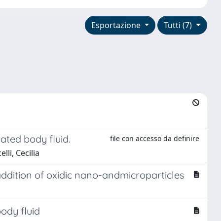
Esportazione
Tutti (7)
ated body fluid.
file con accesso da definire
lli, Cecilia
ddition of oxidic nano-andmicroparticles
ody fluid