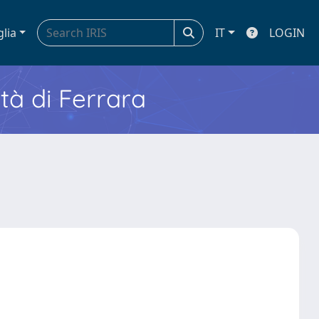
glia
IT
LOGIN
ità di Ferrara