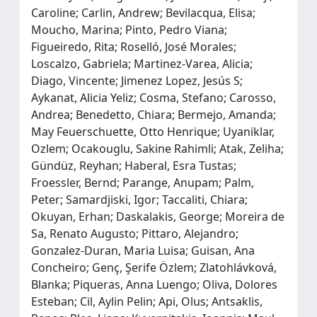
Caroline; Carlin, Andrew; Bevilacqua, Elisa;
Moucho, Marina; Pinto, Pedro Viana;
Figueiredo, Rita; Roselló, José Morales;
Loscalzo, Gabriela; Martinez-Varea, Alicia;
Diago, Vincente; Jimenez Lopez, Jesús S;
Aykanat, Alicia Yeliz; Cosma, Stefano; Carosso,
Andrea; Benedetto, Chiara; Bermejo, Amanda;
May Feuerschuette, Otto Henrique; Uyaniklar,
Ozlem; Ocakouglu, Sakine Rahimli; Atak, Zeliha;
Gündüz, Reyhan; Haberal, Esra Tustas;
Froessler, Bernd; Parange, Anupam; Palm,
Peter; Samardjiski, Igor; Taccaliti, Chiara;
Okuyan, Erhan; Daskalakis, George; Moreira de
Sa, Renato Augusto; Pittaro, Alejandro;
Gonzalez-Duran, Maria Luisa; Guisan, Ana
Concheiro; Genç, Şerife Özlem; Zlatohlávková,
Blanka; Piqueras, Anna Luengo; Oliva, Dolores
Esteban; Cil, Aylin Pelin; Api, Olus; Antsaklis,