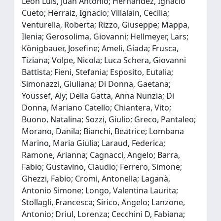
León Luis, Juan Antonio; Hernández, Ignacio
Cueto; Herraiz, Ignacio; Villalain, Cecilia;
Venturella, Roberta; Rizzo, Giuseppe; Mappa,
Ilenia; Gerosolima, Giovanni; Hellmeyer, Lars;
Königbauer, Josefine; Ameli, Giada; Frusca,
Tiziana; Volpe, Nicola; Luca Schera, Giovanni
Battista; Fieni, Stefania; Esposito, Eutalia;
Simonazzi, Giuliana; Di Donna, Gaetana;
Youssef, Aly; Della Gatta, Anna Nunzia; Di
Donna, Mariano Catello; Chiantera, Vito;
Buono, Natalina; Sozzi, Giulio; Greco, Pantaleo;
Morano, Danila; Bianchi, Beatrice; Lombana
Marino, Maria Giulia; Laraud, Federica;
Ramone, Arianna; Cagnacci, Angelo; Barra,
Fabio; Gustavino, Claudio; Ferrero, Simone;
Ghezzi, Fabio; Cromi, Antonella; Laganà,
Antonio Simone; Longo, Valentina Laurita;
Stollagli, Francesca; Sirico, Angelo; Lanzone,
Antonio; Driul, Lorenza; Cecchini D, Fabiana;