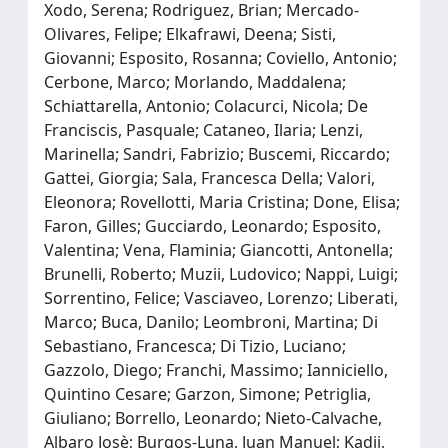
Xodo, Serena; Rodriguez, Brian; Mercado-
Olivares, Felipe; Elkafrawi, Deena; Sisti,
Giovanni; Esposito, Rosanna; Coviello, Antonio;
Cerbone, Marco; Morlando, Maddalena;
Schiattarella, Antonio; Colacurci, Nicola; De
Franciscis, Pasquale; Cataneo, Ilaria; Lenzi,
Marinella; Sandri, Fabrizio; Buscemi, Riccardo;
Gattei, Giorgia; Sala, Francesca Della; Valori,
Eleonora; Rovellotti, Maria Cristina; Done, Elisa;
Faron, Gilles; Gucciardo, Leonardo; Esposito,
Valentina; Vena, Flaminia; Giancotti, Antonella;
Brunelli, Roberto; Muzii, Ludovico; Nappi, Luigi;
Sorrentino, Felice; Vasciaveo, Lorenzo; Liberati,
Marco; Buca, Danilo; Leombroni, Martina; Di
Sebastiano, Francesca; Di Tizio, Luciano;
Gazzolo, Diego; Franchi, Massimo; Ianniciello,
Quintino Cesare; Garzon, Simone; Petriglia,
Giuliano; Borrello, Leonardo; Nieto-Calvache,
Albaro Josè; Burgos-Luna, Juan Manuel; Kadji,