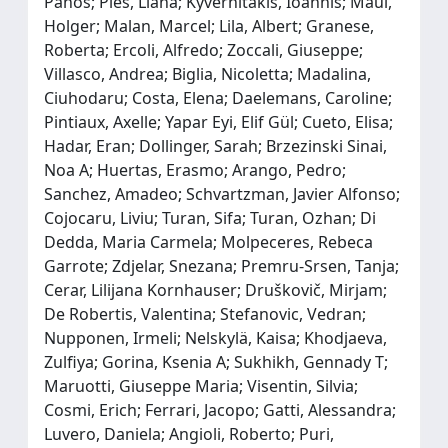
Panos; Ples, Liana; Kyvernitakis, Ioannis; Maul,
Holger; Malan, Marcel; Lila, Albert; Granese,
Roberta; Ercoli, Alfredo; Zoccali, Giuseppe;
Villasco, Andrea; Biglia, Nicoletta; Madalina,
Ciuhodaru; Costa, Elena; Daelemans, Caroline;
Pintiaux, Axelle; Yapar Eyi, Elif Gül; Cueto, Elisa;
Hadar, Eran; Dollinger, Sarah; Brzezinski Sinai,
Noa A; Huertas, Erasmo; Arango, Pedro;
Sanchez, Amadeo; Schvartzman, Javier Alfonso;
Cojocaru, Liviu; Turan, Sifa; Turan, Ozhan; Di
Dedda, Maria Carmela; Molpeceres, Rebeca
Garrote; Zdjelar, Snezana; Premru-Srsen, Tanja;
Cerar, Lilijana Kornhauser; Druškovič, Mirjam;
De Robertis, Valentina; Stefanovic, Vedran;
Nupponen, Irmeli; Nelskylä, Kaisa; Khodjaeva,
Zulfiya; Gorina, Ksenia A; Sukhikh, Gennady T;
Maruotti, Giuseppe Maria; Visentin, Silvia;
Cosmi, Erich; Ferrari, Jacopo; Gatti, Alessandra;
Luvero, Daniela; Angioli, Roberto; Puri,