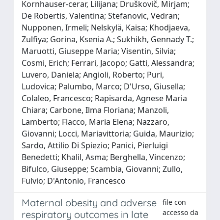
Kornhauser‐cerar, Lilijana; Druškovič, Mirjam;
De Robertis, Valentina; Stefanovic, Vedran;
Nupponen, Irmeli; Nelskylä, Kaisa; Khodjaeva,
Zulfiya; Gorina, Ksenia A.; Sukhikh, Gennady T.;
Maruotti, Giuseppe Maria; Visentin, Silvia;
Cosmi, Erich; Ferrari, Jacopo; Gatti, Alessandra;
Luvero, Daniela; Angioli, Roberto; Puri,
Ludovica; Palumbo, Marco; D'Urso, Giusella;
Colaleo, Francesco; Rapisarda, Agnese Maria
Chiara; Carbone, Ilma Floriana; Manzoli,
Lamberto; Flacco, Maria Elena; Nazzaro,
Giovanni; Locci, Mariavittoria; Guida, Maurizio;
Sardo, Attilio Di Spiezio; Panici, Pierluigi
Benedetti; Khalil, Asma; Berghella, Vincenzo;
Bifulco, Giuseppe; Scambia, Giovanni; Zullo,
Fulvio; D'Antonio, Francesco
Maternal obesity and adverse
file con
accesso da
respiratory outcomes in late