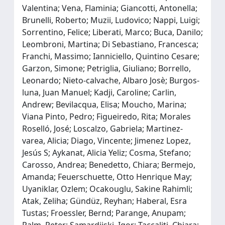
Valentina; Vena, Flaminia; Giancotti, Antonella;
Brunelli, Roberto; Muzii, Ludovico; Nappi, Luigi;
Sorrentino, Felice; Liberati, Marco; Buca, Danilo;
Leombroni, Martina; Di Sebastiano, Francesca;
Franchi, Massimo; Ianniciello, Quintino Cesare;
Garzon, Simone; Petriglia, Giuliano; Borrello,
Leonardo; Nieto‐calvache, Albaro Josè; Burgos‐
luna, Juan Manuel; Kadji, Caroline; Carlin,
Andrew; Bevilacqua, Elisa; Moucho, Marina;
Viana Pinto, Pedro; Figueiredo, Rita; Morales
Roselló, José; Loscalzo, Gabriela; Martinez‐
varea, Alicia; Diago, Vincente; Jimenez Lopez,
Jesús S; Aykanat, Alicia Yeliz; Cosma, Stefano;
Carosso, Andrea; Benedetto, Chiara; Bermejo,
Amanda; Feuerschuette, Otto Henrique May;
Uyaniklar, Ozlem; Ocakouglu, Sakine Rahimli;
Atak, Zeliha; Gündüz, Reyhan; Haberal, Esra
Tustas; Froessler, Bernd; Parange, Anupam;
Palm, Peter; Samardjiski, Igor; Taccaliti, Chiara;