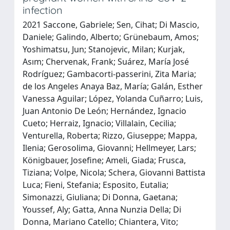
infection
2021 Saccone, Gabriele; Sen, Cihat; Di Mascio,
Daniele; Galindo, Alberto; Grünebaum, Amos;
Yoshimatsu, Jun; Stanojevic, Milan; Kurjak,
Asım; Chervenak, Frank; Suárez, María José
Rodríguez; Gambacorti‐passerini, Zita Maria;
de los Angeles Anaya Baz, María; Galán, Esther
Vanessa Aguilar; López, Yolanda Cuñarro; Luis,
Juan Antonio De León; Hernández, Ignacio
Cueto; Herraiz, Ignacio; Villalain, Cecilia;
Venturella, Roberta; Rizzo, Giuseppe; Mappa,
Ilenia; Gerosolima, Giovanni; Hellmeyer, Lars;
Königbauer, Josefine; Ameli, Giada; Frusca,
Tiziana; Volpe, Nicola; Schera, Giovanni Battista
Luca; Fieni, Stefania; Esposito, Eutalia;
Simonazzi, Giuliana; Di Donna, Gaetana;
Youssef, Aly; Gatta, Anna Nunzia Della; Di
Donna, Mariano Catello; Chiantera, Vito;