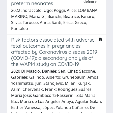
definire
preterm neonates
2022 Indraccolo, Ugo; Poggi, Alice; LOMBANA
MARINO, Maria G.; Bianchi, Beatrice; Fanaro,
Silvia; Tarocco, Anna; Santi, Erica; Greco,
Pantaleo
Risk factors associated with adverse
fetal outcomes in pregnancies
affected by Coronavirus disease 2019
(COVID-19): a secondary analysis of
the WAPM study on COVID-19
2020 Di Mascio, Daniele; Sen, Cihat; Saccone,
Gabriele; Galindo, Alberto; Grünebaum, Amos;
Yoshimatsu, Jun; Stanojevic, Milan; Kurjak,
Asım; Chervenak, Frank; Rodríguez Suárez,
María José; Gambacorti-Passerini, Zita Maria;
Baz, María de Los Angeles Anaya; Aguilar Galán,
Esther Vanessa; López, Yolanda Cuñarro; De