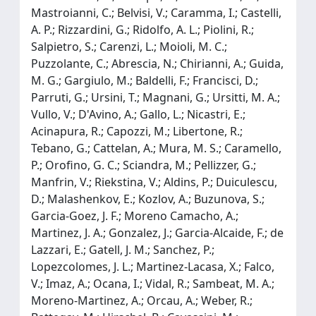
Mastroianni, C.; Belvisi, V.; Caramma, I.; Castelli,
A. P.; Rizzardini, G.; Ridolfo, A. L.; Piolini, R.;
Salpietro, S.; Carenzi, L.; Moioli, M. C.;
Puzzolante, C.; Abrescia, N.; Chirianni, A.; Guida,
M. G.; Gargiulo, M.; Baldelli, F.; Francisci, D.;
Parruti, G.; Ursini, T.; Magnani, G.; Ursitti, M. A.;
Vullo, V.; D'Avino, A.; Gallo, L.; Nicastri, E.;
Acinapura, R.; Capozzi, M.; Libertone, R.;
Tebano, G.; Cattelan, A.; Mura, M. S.; Caramello,
P.; Orofino, G. C.; Sciandra, M.; Pellizzer, G.;
Manfrin, V.; Riekstina, V.; Aldins, P.; Duiculescu,
D.; Malashenkov, E.; Kozlov, A.; Buzunova, S.;
Garcia-Goez, J. F.; Moreno Camacho, A.;
Martinez, J. A.; Gonzalez, J.; Garcia-Alcaide, F.; de
Lazzari, E.; Gatell, J. M.; Sanchez, P.;
Lopezcolomes, J. L.; Martinez-Lacasa, X.; Falco,
V.; Imaz, A.; Ocana, I.; Vidal, R.; Sambeat, M. A.;
Moreno-Martinez, A.; Orcau, A.; Weber, R.;