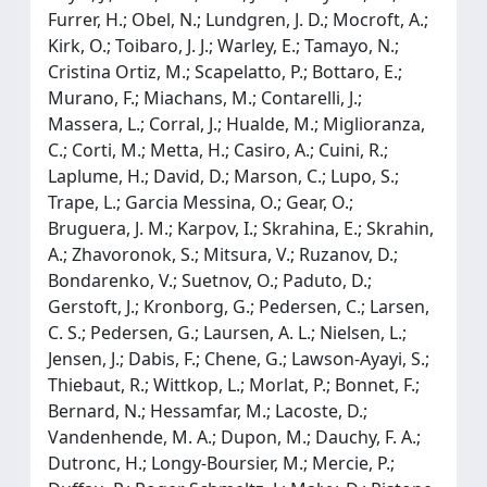
Furrer, H.; Obel, N.; Lundgren, J. D.; Mocroft, A.;
Kirk, O.; Toibaro, J. J.; Warley, E.; Tamayo, N.;
Cristina Ortiz, M.; Scapelatto, P.; Bottaro, E.;
Murano, F.; Miachans, M.; Contarelli, J.;
Massera, L.; Corral, J.; Hualde, M.; Miglioranza,
C.; Corti, M.; Metta, H.; Casiro, A.; Cuini, R.;
Laplume, H.; David, D.; Marson, C.; Lupo, S.;
Trape, L.; Garcia Messina, O.; Gear, O.;
Bruguera, J. M.; Karpov, I.; Skrahina, E.; Skrahin,
A.; Zhavoronok, S.; Mitsura, V.; Ruzanov, D.;
Bondarenko, V.; Suetnov, O.; Paduto, D.;
Gerstoft, J.; Kronborg, G.; Pedersen, C.; Larsen,
C. S.; Pedersen, G.; Laursen, A. L.; Nielsen, L.;
Jensen, J.; Dabis, F.; Chene, G.; Lawson-Ayayi, S.;
Thiebaut, R.; Wittkop, L.; Morlat, P.; Bonnet, F.;
Bernard, N.; Hessamfar, M.; Lacoste, D.;
Vandenhende, M. A.; Dupon, M.; Dauchy, F. A.;
Dutronc, H.; Longy-Boursier, M.; Mercie, P.;