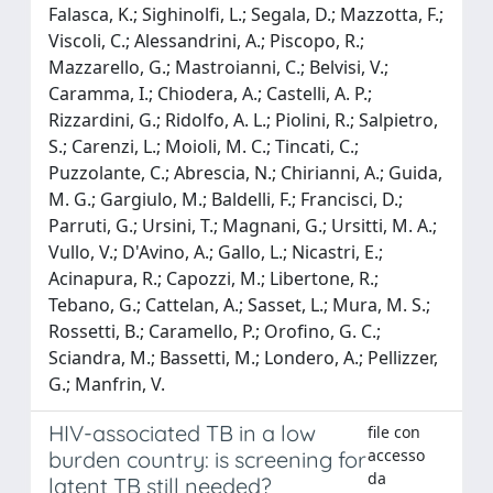
Falasca, K.; Sighinolfi, L.; Segala, D.; Mazzotta, F.;
Viscoli, C.; Alessandrini, A.; Piscopo, R.;
Mazzarello, G.; Mastroianni, C.; Belvisi, V.;
Caramma, I.; Chiodera, A.; Castelli, A. P.;
Rizzardini, G.; Ridolfo, A. L.; Piolini, R.; Salpietro,
S.; Carenzi, L.; Moioli, M. C.; Tincati, C.;
Puzzolante, C.; Abrescia, N.; Chirianni, A.; Guida,
M. G.; Gargiulo, M.; Baldelli, F.; Francisci, D.;
Parruti, G.; Ursini, T.; Magnani, G.; Ursitti, M. A.;
Vullo, V.; D'Avino, A.; Gallo, L.; Nicastri, E.;
Acinapura, R.; Capozzi, M.; Libertone, R.;
Tebano, G.; Cattelan, A.; Sasset, L.; Mura, M. S.;
Rossetti, B.; Caramello, P.; Orofino, G. C.;
Sciandra, M.; Bassetti, M.; Londero, A.; Pellizzer,
G.; Manfrin, V.
HIV-associated TB in a low
file con
accesso
burden country: is screening for
da
latent TB still needed?