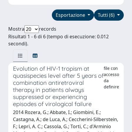
Esportazione
Tutti (6)
Mostra
records
Risultati 1 - 6 di 6 (tempo di esecuzione: 0.012
secondi).
Evolution of HIV-1 tropism at
file con
accesso
quasispecies level after 5 years of
da
combination antiretroviral
definire
therapy in patients always
suppressed or experiencing
episodes of virological failure
2014 Rozera, G.; Abbate, I.; Giombini, E.;
Castagna, A.; de Luca, A.; Ceccherini-Silberstein,
F.; Lepri, A. C.; Cassola, G.; Torti, C.; d'Arminio