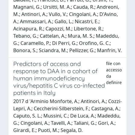
Magnani, G.; Ursitti, M. A.; Cauda, R.; Andreoni,
M.; Antinori, A.; Vullo, V.; Cingolani, A.; D'Avino,
A.; Ammassari, A.; Gallo, L.; Nicastri, E.;
Acinapura, R.; Capozzi, M.; Libertone, R.;
Tebano, G.; Cattelan, A.; Mura, M. S.; Madeddu,
G.; Caramello, P.; Di Perri, G.; Orofino, G. C.;
Bonora, S.; Sciandra, M.; Pellizzer, G.; Manfrin, V.
Predictors of access and
file con
accesso
response to DAA in a cohort of
da
human immunodeficiency
definire
virus/hepatitis C virus co-infected
patients in Italy
2017 d 'Arminio Monforte, A.; Antinori, A.; Cozzi-
Lepri, A.; Ceccherini-Silberstein, F.; Castagna, A.;
Caputo, S. L.; Mussini, C.; De Luca, A.; Madeddu,
G.; Cingolani, A.; Tavelli, A.; Taliani, G.; Gori, A.;
Girardi, E.; Puoti, M.; Segala, D.