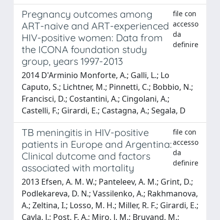
Pregnancy outcomes among
file con
accesso
ART-naive and ART-experienced
da
HIV-positive women: Data from
definire
the ICONA foundation study
group, years 1997-2013
2014 D'Arminio Monforte, A.; Galli, L.; Lo
Caputo, S.; Lichtner, M.; Pinnetti, C.; Bobbio, N.;
Francisci, D.; Costantini, A.; Cingolani, A.;
Castelli, F.; Girardi, E.; Castagna, A.; Segala, D
TB meningitis in HIV-positive
file con
accesso
patients in Europe and Argentina:
da
Clinical dutcome and factors
definire
associated with mortality
2013 Efsen, A. M. W.; Panteleev, A. M.; Grint, D.;
Podlekareva, D. N.; Vassilenko, A.; Rakhmanova,
A.; Zeltina, I.; Losso, M. H.; Miller, R. F.; Girardi, E.;
Cayla, J.; Post, F. A.; Miro, J. M.; Bruyand, M.;