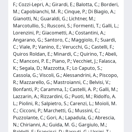
F.; Cozzi-Lepri, A.; Girardi, E.; Balotta, C.; Borderi,
M.; Capobianchi, M. R.; Cinque, P.; Di Biagio, A.;
Gianotti, N.; Guaraldi, G.; Lichtner, M.;
Marcotullio, S.; Rusconi, S.; Formenti, T.; Galli, L.;
Lorenzini, P.; Giacometti, A.; Costantini, A.;
Angarano, G.; Santoro, C.; Maggiolo, F.; Suardi,
C.; Viale, P.; Vanino, E.; Verucchi, G.; Castelli, F.;
Quiros Roldan, E.; Minardi, C.; Quirino, T.; Abeli,
C.; Manconi, P. E.; Piano, P.; Vecchiet, J.; Falasca,
K.; Segala, D.; Mazzotta, F.; Lo Caputo, S.;
Cassola, G.; Viscoli, G.; Alessandrini, A.; Piscopo,
R.; Mazzarello, G.; Mastroianni, C.; Belvisi, V.;
Bonfanti, P.; Caramma, I.; Castelli, A. P.; Galli, M.;
Lazzarin, A.; Rizzardini, G.; Puoti, M.; Ridolfo, A.
L.; Piolini, R.; Salpietro, S.; Carenzi, L.; Moioli, M.
C.; Cicconi, P.; Marchetti, G.; Mussini, C.;
Puzzolante, C.; Gori, A.; Lapadula, G.; Abrescia,
N.; Chirianni, A.; Guida, M. G.; Gargiulo, M.;
Baldelli, F.; Francisci, D.; Parruti, G.; Ursini, T.;