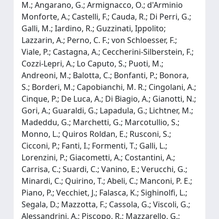
M.; Angarano, G.; Armignacco, O.; d'Arminio
Monforte, A.; Castelli, F.; Cauda, R.; Di Perri, G.;
Galli, M.; Iardino, R.; Guzzinati, Ippolito;
Lazzarin, A.; Perno, C. F.; von Schloesser, F.;
Viale, P.; Castagna, A.; Ceccherini-Silberstein, F.;
Cozzi-Lepri, A.; Lo Caputo, S.; Puoti, M.;
Andreoni, M.; Balotta, C.; Bonfanti, P.; Bonora,
S.; Borderi, M.; Capobianchi, M. R.; Cingolani, A.;
Cinque, P.; De Luca, A.; Di Biagio, A.; Gianotti, N.;
Gori, A.; Guaraldi, G.; Lapadula, G.; Lichtner, M.;
Madeddu, G.; Marchetti, G.; Marcotullio, S.;
Monno, L.; Quiros Roldan, E.; Rusconi, S.;
Cicconi, P.; Fanti, I.; Formenti, T.; Galli, L.;
Lorenzini, P.; Giacometti, A.; Costantini, A.;
Carrisa, C.; Suardi, C.; Vanino, E.; Verucchi, G.;
Minardi, C.; Quirino, T.; Abeli, C.; Manconi, P. E.;
Piano, P.; Vecchiet, J.; Falasca, K.; Sighinolfi, L.;
Segala, D.; Mazzotta, F.; Cassola, G.; Viscoli, G.;
Alessandrini, A.; Piscopo, R.; Mazzarello, G.;