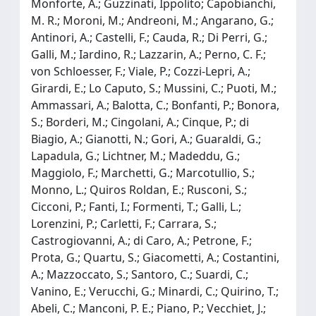
Monforte, A.; Guzzinati, Ippolito; Capobianchi,
M. R.; Moroni, M.; Andreoni, M.; Angarano, G.;
Antinori, A.; Castelli, F.; Cauda, R.; Di Perri, G.;
Galli, M.; Iardino, R.; Lazzarin, A.; Perno, C. F.;
von Schloesser, F.; Viale, P.; Cozzi-Lepri, A.;
Girardi, E.; Lo Caputo, S.; Mussini, C.; Puoti, M.;
Ammassari, A.; Balotta, C.; Bonfanti, P.; Bonora,
S.; Borderi, M.; Cingolani, A.; Cinque, P.; di
Biagio, A.; Gianotti, N.; Gori, A.; Guaraldi, G.;
Lapadula, G.; Lichtner, M.; Madeddu, G.;
Maggiolo, F.; Marchetti, G.; Marcotullio, S.;
Monno, L.; Quiros Roldan, E.; Rusconi, S.;
Cicconi, P.; Fanti, I.; Formenti, T.; Galli, L.;
Lorenzini, P.; Carletti, F.; Carrara, S.;
Castrogiovanni, A.; di Caro, A.; Petrone, F.;
Prota, G.; Quartu, S.; Giacometti, A.; Costantini,
A.; Mazzoccato, S.; Santoro, C.; Suardi, C.;
Vanino, E.; Verucchi, G.; Minardi, C.; Quirino, T.;
Abeli, C.; Manconi, P. E.; Piano, P.; Vecchiet, J.;