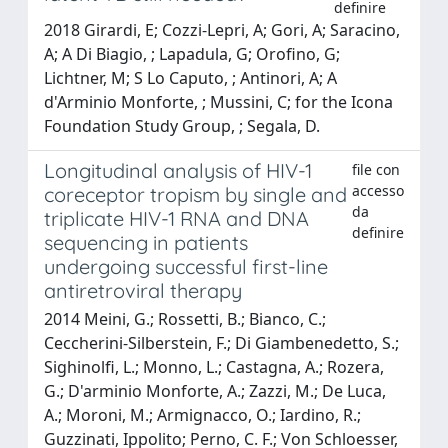
definire
2018 Girardi, E; Cozzi-Lepri, A; Gori, A; Saracino,
A; A Di Biagio, ; Lapadula, G; Orofino, G;
Lichtner, M; S Lo Caputo, ; Antinori, A; A
d'Arminio Monforte, ; Mussini, C; for the Icona
Foundation Study Group, ; Segala, D.
Longitudinal analysis of HIV-1
file con
accesso
coreceptor tropism by single and
da
triplicate HIV-1 RNA and DNA
definire
sequencing in patients
undergoing successful first-line
antiretroviral therapy
2014 Meini, G.; Rossetti, B.; Bianco, C.;
Ceccherini-Silberstein, F.; Di Giambenedetto, S.;
Sighinolfi, L.; Monno, L.; Castagna, A.; Rozera,
G.; D'arminio Monforte, A.; Zazzi, M.; De Luca,
A.; Moroni, M.; Armignacco, O.; Iardino, R.;
Guzzinati, Ippolito; Perno, C. F.; Von Schloesser,