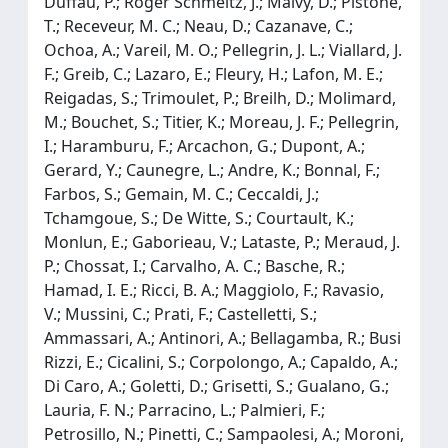
Duffau, P.; Roger Schmeltz, J.; Malvy, D.; Pistone,
T.; Receveur, M. C.; Neau, D.; Cazanave, C.;
Ochoa, A.; Vareil, M. O.; Pellegrin, J. L.; Viallard, J.
F.; Greib, C.; Lazaro, E.; Fleury, H.; Lafon, M. E.;
Reigadas, S.; Trimoulet, P.; Breilh, D.; Molimard,
M.; Bouchet, S.; Titier, K.; Moreau, J. F.; Pellegrin,
I.; Haramburu, F.; Arcachon, G.; Dupont, A.;
Gerard, Y.; Caunegre, L.; Andre, K.; Bonnal, F.;
Farbos, S.; Gemain, M. C.; Ceccaldi, J.;
Tchamgoue, S.; De Witte, S.; Courtault, K.;
Monlun, E.; Gaborieau, V.; Lataste, P.; Meraud, J.
P.; Chossat, I.; Carvalho, A. C.; Basche, R.;
Hamad, I. E.; Ricci, B. A.; Maggiolo, F.; Ravasio,
V.; Mussini, C.; Prati, F.; Castelletti, S.;
Ammassari, A.; Antinori, A.; Bellagamba, R.; Busi
Rizzi, E.; Cicalini, S.; Corpolongo, A.; Capaldo, A.;
Di Caro, A.; Goletti, D.; Grisetti, S.; Gualano, G.;
Lauria, F. N.; Parracino, L.; Palmieri, F.;
Petrosillo, N.; Pinetti, C.; Sampaolesi, A.; Moroni,