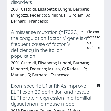
disorders
2001 Castoldi, Elisabetta; Lunghi, Barbara;
Mingozzi, Federico; Simioni, P; Girolami, A;
Bernardi, Francesco
A missense mutation (Y1702C) in
file con
accesso
the coagulation factor V gene is a
da
frequent cause of factor V
definire
deficiency in the italian
population
2001 Castoldi, Elisabetta; Lunghi, Barbara;
Mingozzi, Federico; Muleo, G; Redaelli, R;
Mariani, G; Bernardi, Francesco
Exon-specific U1 snRNAs improve
ELP1 exon 20 definition and rescue
ELP1 protein expression in a familial
dysautonomia mouse model
2018 Donadon, Irving; Pinotti, Mirko;