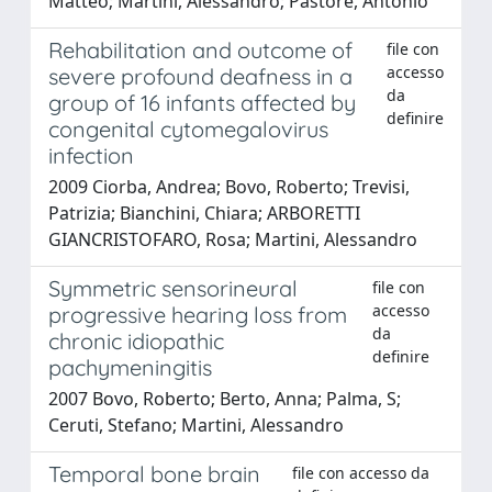
Matteo; Martini, Alessandro; Pastore, Antonio
Rehabilitation and outcome of
file con
accesso
severe profound deafness in a
da
group of 16 infants affected by
definire
congenital cytomegalovirus
infection
2009 Ciorba, Andrea; Bovo, Roberto; Trevisi,
Patrizia; Bianchini, Chiara; ARBORETTI
GIANCRISTOFARO, Rosa; Martini, Alessandro
Symmetric sensorineural
file con
accesso
progressive hearing loss from
da
chronic idiopathic
definire
pachymeningitis
2007 Bovo, Roberto; Berto, Anna; Palma, S;
Ceruti, Stefano; Martini, Alessandro
Temporal bone brain
file con accesso da