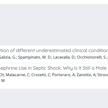
tion of different underestimated clinical conditio
Galizia, G.; Spampinato, M. D.; Lacavalla, D.; Occhionorelli, S.
hrine Use in Septic Shock: Why Is It Still a Mal
 Ot; Malacarne, C; Crosetti, C; Portoraro, A; Zanotto, A; Strocc
, M