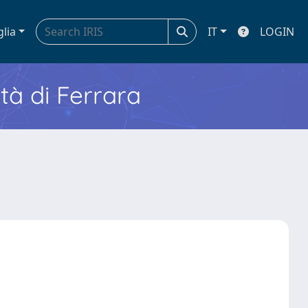
glia
IT
LOGIN
ità di Ferrara