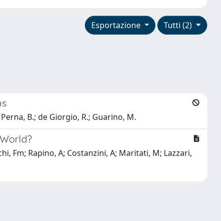
Esportazione
Tutti (2)
ns
; Perna, B.; de Giorgio, R.; Guarino, M.
e World?
hi, Fm; Rapino, A; Costanzini, A; Maritati, M; Lazzari,