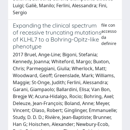
Luigi; Galiè, Manilo; Ferlini, Alessandra; Fini,
Sergio
Expanding the clinical spectrum
file con
accesso
of recessive truncating mutations
da
of KLHL7 to a Bohring-Opitz-like
definire
phenotype
2017 Bruel, Ange-Line; Bigoni, Stefania;
Kennedy, Joanna; Whiteford, Margo; Buxton,
Chris; Parmeggiani, Giulia; Wherlock, Matt;
Woodward, Geoff; Greenslade, Mark; Williams,
Maggie; St-Onge, Judith; Ferlini, Alessandra;
Garani, Giampaolo; Ballardini, Elisa; Van Bon,
Bregje W; Acuna-Hidalgo, Rocio; Bohring, Axel;
Deleuze, Jean-François; Boland, Anne; Meyer,
Vincent; Olaso, Robert; Ginglinger, Emmanuelle;
Study, D. D. D.; Rivière, Jean-Baptiste; Brunner,
Han G; Hoischen, Alexander; Newbury-Ecob,