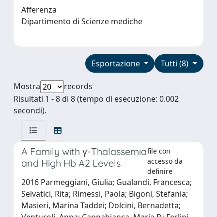
Afferenza
Dipartimento di Scienze mediche
Esportazione
Tutti (8)
Mostra
records
Risultati 1 - 8 di 8 (tempo di esecuzione: 0.002
secondi).
A Family with γ-Thalassemia
file con
accesso da
and High Hb A2 Levels
definire
2016 Parmeggiani, Giulia; Gualandi, Francesca;
Selvatici, Rita; Rimessi, Paola; Bigoni, Stefania;
Masieri, Marina Taddei; Dolcini, Bernadetta;
Venturoli, Anna; Cappabianca, Maria P.; Ferlini,