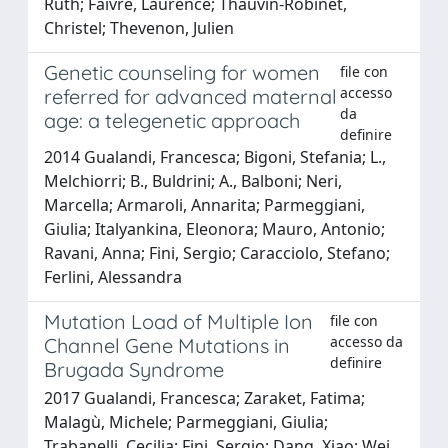
Ruth; Faivre, Laurence; Thauvin-Robinet,
Christel; Thevenon, Julien
Genetic counseling for women
file con
accesso
referred for advanced maternal
da
age: a telegenetic approach
definire
2014 Gualandi, Francesca; Bigoni, Stefania; L.,
Melchiorri; B., Buldrini; A., Balboni; Neri,
Marcella; Armaroli, Annarita; Parmeggiani,
Giulia; Italyankina, Eleonora; Mauro, Antonio;
Ravani, Anna; Fini, Sergio; Caracciolo, Stefano;
Ferlini, Alessandra
Mutation Load of Multiple Ion
file con
accesso da
Channel Gene Mutations in
definire
Brugada Syndrome
2017 Gualandi, Francesca; Zaraket, Fatima;
Malagù, Michele; Parmeggiani, Giulia;
Trabanelli, Cecilia; Fini, Sergio; Dang, Xiao; Wei,