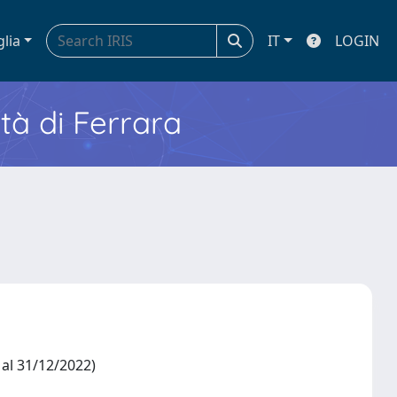
glia
IT
LOGIN
ità di Ferrara
2 al 31/12/2022)