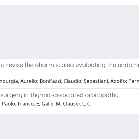
to revise the âharm scaleâ evaluating the endot
Imburgia, Aurelio; Bonifazzi, Claudio; Sebastiani, Adolfo; Pa
urgery in thyroid-associated orbitopathy.
 Paolo; Franco, E; Galiè, M; Clauser, L. C.