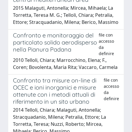
2015 Malaguti, Antonella; Mircea, Mihaela; La
Torretta, Teresa M. G.; Telloli, Chiara; Petralia,
Ettore; Stracquadanio, Milena; Berico, Massimo
Confronto e monitoraggio del
file con
accesso
particolato solido aerodisperso
da
nella Pianura Padana
definire
2010 Telloli, Chiara; Marrocchino, Elena; F.,
Coren; Bovolenta, Maria Rita; Vaccaro, Carmela
Confronto tra misure on-line di
file con
accesso
OCEC e ioni inorganici e misure
da
ottenute con i metodi attuali di
definire
riferimento in un sito urbano
2014 Telloli, Chiara; Malaguti, Antonella;
Stracquadanio, Milena; Petralia, Ettore; La
Torretta, Teresa; Nuzzi, Roberto; Mircea,
Mihaela; Berico, Massimo