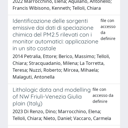
2022 Marrocchino, Elena; Aquilano, Antonello;
Francis Wibisono, Kenneth; Telloli, Chiara
Identificazione delle sorgenti
file con
accesso
emissive dai dati di speciazione
da
chimica del PM2.5 rilevati con i
definire
monitor automatici: applicazione
in un sito costale
2014 Petralia, Ettore; Berico, Massimo; Telloli,
Chiara; Stracquadanio, Milena; La Torretta,
Teresa; Nuzzi, Roberto; Mircea, Mihaela;
Malaguti, Antonella
Lithologic data and modelling
file con
accesso da
of NW Friuli-Venezia Giulia
definire
plain (Italy)
2023 Di Renzo, Dino; Marrocchino, Elena;
Telloli, Chiara; Nieto, Daniel; Vaccaro, Carmela