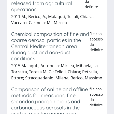
da
released from agricultural
definire
operations
2011 M., Berico; A., Malaguti; Telloli, Chiara;
Vaccaro, Carmela; M., Mircea
Chemical composition of fine and
file con
accesso
coarse aerosol particles in the
da
Central Mediterranean area
definire
during dust and non-dust
conditions
2015 Malaguti, Antonella; Mircea, Mihaela; La
Torretta, Teresa M. G.; Telloli, Chiara; Petralia,
Ettore; Stracquadanio, Milena; Berico, Massimo
Comparison of online and offline
file con
accesso
methods for measuring fine
da
secondary inorganic ions and
definire
carbonaceous aerosols in the
central mediterranean area