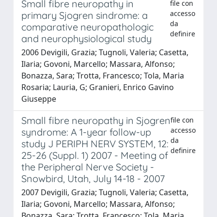
Small fibre neuropathy in
file con
accesso
primary Sjogren sindrome: a
da
comparative neuropathologic
definire
and neurophysiological study
2006 Devigili, Grazia; Tugnoli, Valeria; Casetta,
Ilaria; Govoni, Marcello; Massara, Alfonso;
Bonazza, Sara; Trotta, Francesco; Tola, Maria
Rosaria; Lauria, G; Granieri, Enrico Gavino
Giuseppe
Small fibre neuropathy in Sjogren
file con
accesso
syndrome: A 1-year follow-up
da
study J PERIPH NERV SYSTEM, 12:
definire
25-26 (Suppl. 1) 2007 - Meeting of
the Peripheral Nerve Society -
Snowbird, Utah, July 14-18 - 2007
2007 Devigili, Grazia; Tugnoli, Valeria; Casetta,
Ilaria; Govoni, Marcello; Massara, Alfonso;
Bonazza, Sara; Trotta, Francesco; Tola, Maria