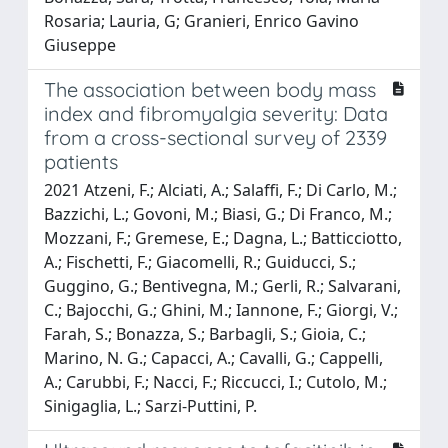
Rosaria; Lauria, G; Granieri, Enrico Gavino
Giuseppe
The association between body mass
index and fibromyalgia severity: Data
from a cross-sectional survey of 2339
patients
2021 Atzeni, F.; Alciati, A.; Salaffi, F.; Di Carlo, M.;
Bazzichi, L.; Govoni, M.; Biasi, G.; Di Franco, M.;
Mozzani, F.; Gremese, E.; Dagna, L.; Batticciotto,
A.; Fischetti, F.; Giacomelli, R.; Guiducci, S.;
Guggino, G.; Bentivegna, M.; Gerli, R.; Salvarani,
C.; Bajocchi, G.; Ghini, M.; Iannone, F.; Giorgi, V.;
Farah, S.; Bonazza, S.; Barbagli, S.; Gioia, C.;
Marino, N. G.; Capacci, A.; Cavalli, G.; Cappelli,
A.; Carubbi, F.; Nacci, F.; Riccucci, I.; Cutolo, M.;
Sinigaglia, L.; Sarzi-Puttini, P.