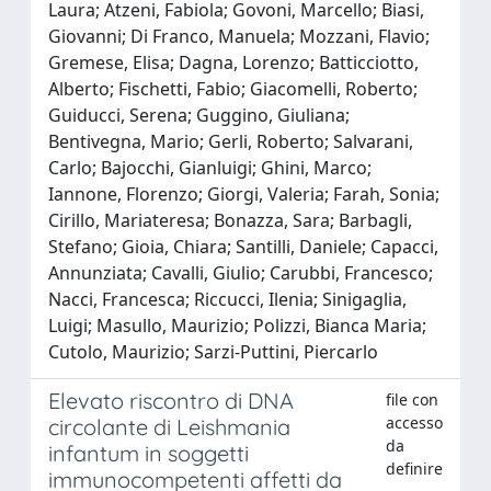
Laura; Atzeni, Fabiola; Govoni, Marcello; Biasi,
Giovanni; Di Franco, Manuela; Mozzani, Flavio;
Gremese, Elisa; Dagna, Lorenzo; Batticciotto,
Alberto; Fischetti, Fabio; Giacomelli, Roberto;
Guiducci, Serena; Guggino, Giuliana;
Bentivegna, Mario; Gerli, Roberto; Salvarani,
Carlo; Bajocchi, Gianluigi; Ghini, Marco;
Iannone, Florenzo; Giorgi, Valeria; Farah, Sonia;
Cirillo, Mariateresa; Bonazza, Sara; Barbagli,
Stefano; Gioia, Chiara; Santilli, Daniele; Capacci,
Annunziata; Cavalli, Giulio; Carubbi, Francesco;
Nacci, Francesca; Riccucci, Ilenia; Sinigaglia,
Luigi; Masullo, Maurizio; Polizzi, Bianca Maria;
Cutolo, Maurizio; Sarzi-Puttini, Piercarlo
Elevato riscontro di DNA
file con
accesso
circolante di Leishmania
da
infantum in soggetti
definire
immunocompetenti affetti da