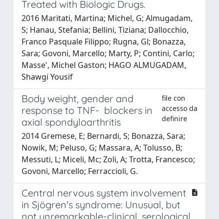
Treated with Biologic Drugs.
2016 Maritati, Martina; Michel, G; Almugadam,
S; Hanau, Stefania; Bellini, Tiziana; Dallocchio,
Franco Pasquale Filippo; Rugna, Gl; Bonazza,
Sara; Govoni, Marcello; Marty, P; Contini, Carlo;
Masse', Michel Gaston; HAGO ALMUGADAM,
Shawgi Yousif
Body weight, gender and
file con
accesso da
response to TNF- blockers in
definire
axial spondyloarthritis
2014 Gremese, E; Bernardi, S; Bonazza, Sara;
Nowik, M; Peluso, G; Massara, A; Tolusso, B;
Messuti, L; Miceli, Mc; Zoli, A; Trotta, Francesco;
Govoni, Marcello; Ferraccioli, G.
Central nervous system involvement
in Sjögren's syndrome: Unusual, but
not unremarkable-clinical, serological