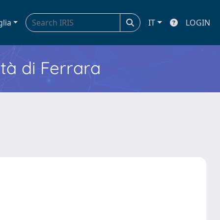
glia
IT
LOGIN
ità di Ferrara