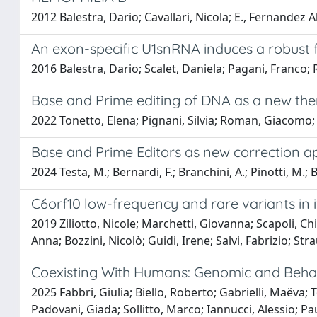
2012 Balestra, Dario; Cavallari, Nicola; E., Fernandez 
An exon-specific U1snRNA induces a robust fa
2016 Balestra, Dario; Scalet, Daniela; Pagani, Franco;
Base and Prime editing of DNA as a new the
2022 Tonetto, Elena; Pignani, Silvia; Roman, Giacomo; F
Base and Prime Editors as new correction 
2024 Testa, M.; Bernardi, F.; Branchini, A.; Pinotti, M.; 
C6orf10 low-frequency and rare variants in it
2019 Ziliotto, Nicole; Marchetti, Giovanna; Scapoli, C
Anna; Bozzini, Nicolò; Guidi, Irene; Salvi, Fabrizio; 
Coexisting With Humans: Genomic and Behav
2025 Fabbri, Giulia; Biello, Roberto; Gabrielli, Maëva; 
Padovani, Giada; Sollitto, Marco; Iannucci, Alessio; Pa