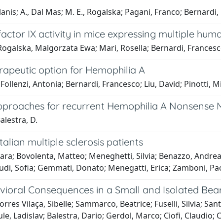
Alanis; A., Dal Mas; M. E., Rogalska; Pagani, Franco; Bernardi,
ctor IX activity in mice expressing multiple hum
 Rogalska, Malgorzata Ewa; Mari, Rosella; Bernardi, Francesc
rapeutic option for Hemophilia A
ollenzi, Antonia; Bernardi, Francesco; Liu, David; Pinotti, M
approaches for recurrent Hemophilia A Nonsense 
Balestra, D.
alian multiple sclerosis patients
hiara; Bovolenta, Matteo; Meneghetti, Silvia; Benazzo, Andrea
Straudi, Sofia; Gemmati, Donato; Menegatti, Erica; Zamboni, P
ioral Consequences in a Small and Isolated Bea
Torres Vilaça, Sibelle; Sammarco, Beatrice; Fuselli, Silvia; Sa
ule, Ladislav; Balestra, Dario; Gerdol, Marco; Ciofi, Claudio;