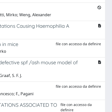
otti, Mirko; Weng, Alexander
utations Causing Haemophilia A
 in mice
file con accesso da definire
irko
-defective spf /ash mouse model of
aaf, S. F. J.
file con accesso da definire
ancesco; F., Pagani
TATIONS ASSOCIATED TO
file con accesso da
definire