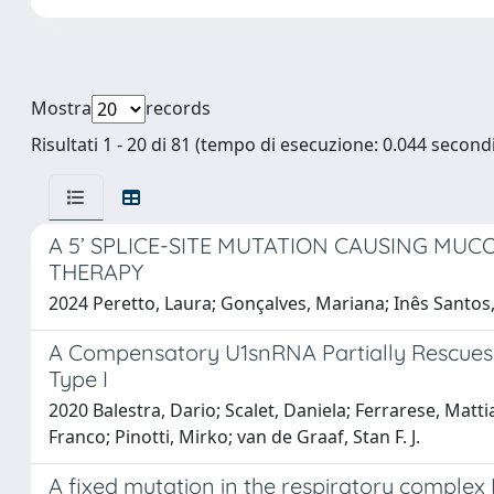
Mostra
records
Risultati 1 - 20 di 81 (tempo di esecuzione: 0.044 secondi
A 5’ SPLICE-SITE MUTATION CAUSING MUCO
THERAPY
2024 Peretto, Laura; Gonçalves, Mariana; Inês Santos, J
A Compensatory U1snRNA Partially Rescues F
Type I
2020 Balestra, Dario; Scalet, Daniela; Ferrarese, Mattia
Franco; Pinotti, Mirko; van de Graaf, Stan F. J.
A fixed mutation in the respiratory complex