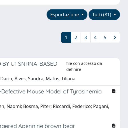
Esportazione
Tutti (81)
1
2
3
4
5
ED BY U1 SNRNA-BASED
file con accesso da
definire
Dario; Alves, Sandra; Matos, Liliana
g-Defective Mouse Model of Tyrosinemia
rsen, Naomi; Bosma, Piter; Riccardi, Federico; Pagani,
ndangered Apennine brown bear