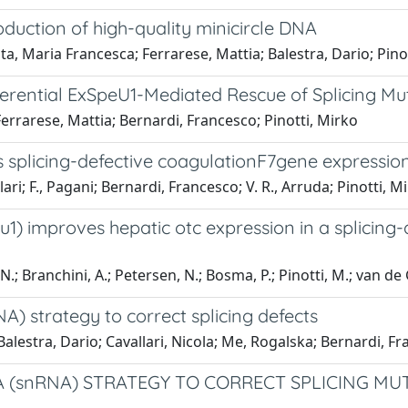
duction of high-quality minicircle DNA
a, Maria Francesca; Ferrarese, Mattia; Balestra, Dario; Pin
ifferential ExSpeU1-Mediated Rescue of Splicing M
 Ferrarese, Mattia; Bernardi, Francesco; Pinotti, Mirko
 splicing-defective coagulationF7gene expression
llari; F., Pagani; Bernardi, Francesco; V. R., Arruda; Pinotti, M
u1) improves hepatic otc expression in a splicing
N.; Branchini, A.; Petersen, N.; Bosma, P.; Pinotti, M.; van de Gr
A) strategy to correct splicing defects
Balestra, Dario; Cavallari, Nicola; Me, Rogalska; Bernardi, Fr
A (snRNA) STRATEGY TO CORRECT SPLICING MU