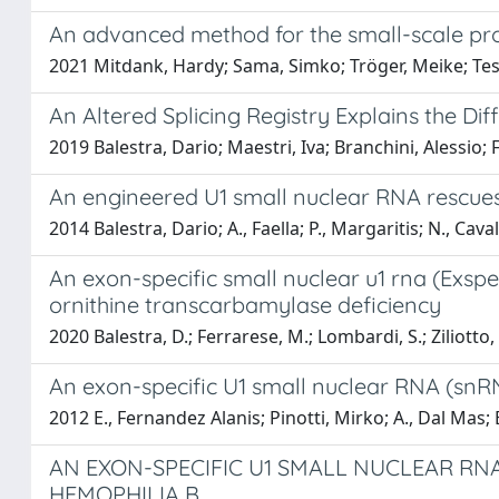
An advanced method for the small-scale pro
2021 Mitdank, Hardy; Sama, Simko; Tröger, Meike; Test
An Altered Splicing Registry Explains the D
2019 Balestra, Dario; Maestri, Iva; Branchini, Alessio;
An engineered U1 small nuclear RNA rescues
2014 Balestra, Dario; A., Faella; P., Margaritis; N., Cava
An exon-specific small nuclear u1 rna (Exspe
ornithine transcarbamylase deficiency
2020 Balestra, D.; Ferrarese, M.; Lombardi, S.; Ziliotto, 
An exon-specific U1 small nuclear RNA (snRN
2012 E., Fernandez Alanis; Pinotti, Mirko; A., Dal Mas; 
AN EXON-SPECIFIC U1 SMALL NUCLEAR RN
HEMOPHILIA B