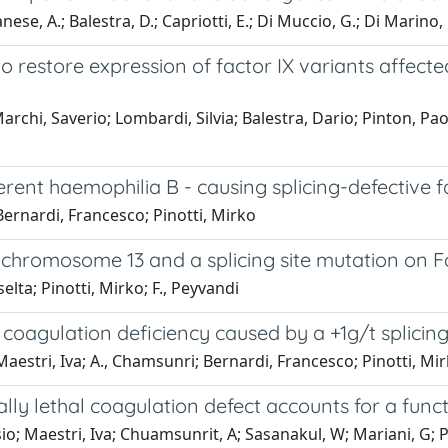
anese, A.; Balestra, D.; Capriotti, E.; Di Muccio, G.; Di Marino, 
 restore expression of factor IX variants affect
Marchi, Saverio; Lombardi, Silvia; Balestra, Dario; Pinton, Pa
rent haemophilia B - causing splicing-defective fa
Bernardi, Francesco; Pinotti, Mirko
 chromosome 13 and a splicing site mutation on 
selta; Pinotti, Mirko; F., Peyvandi
l coagulation deficiency caused by a +1g/t splicin
 Maestri, Iva; A., Chamsunri; Bernardi, Francesco; Pinotti, Mi
tially lethal coagulation defect accounts for a func
ssio; Maestri, Iva; Chuamsunrit, A; Sasanakul, W; Mariani, G; 