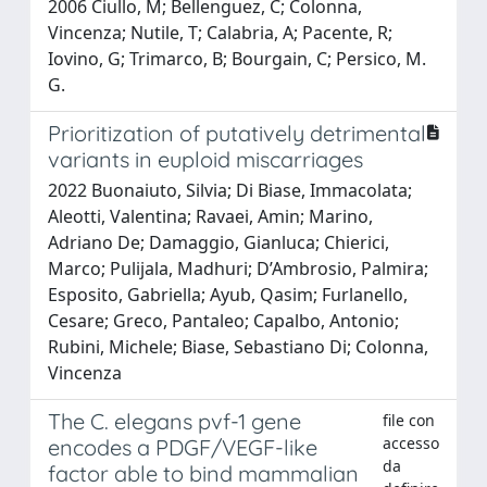
2006 Ciullo, M; Bellenguez, C; Colonna,
Vincenza; Nutile, T; Calabria, A; Pacente, R;
Iovino, G; Trimarco, B; Bourgain, C; Persico, M.
G.
Prioritization of putatively detrimental
variants in euploid miscarriages
2022 Buonaiuto, Silvia; Di Biase, Immacolata;
Aleotti, Valentina; Ravaei, Amin; Marino,
Adriano De; Damaggio, Gianluca; Chierici,
Marco; Pulijala, Madhuri; D’Ambrosio, Palmira;
Esposito, Gabriella; Ayub, Qasim; Furlanello,
Cesare; Greco, Pantaleo; Capalbo, Antonio;
Rubini, Michele; Biase, Sebastiano Di; Colonna,
Vincenza
The C. elegans pvf-1 gene
file con
accesso
encodes a PDGF/VEGF-like
da
factor able to bind mammalian