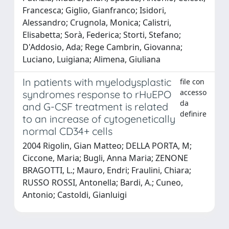
Francesca; Giglio, Gianfranco; Isidori,
Alessandro; Crugnola, Monica; Calistri,
Elisabetta; Sorà, Federica; Storti, Stefano;
D'Addosio, Ada; Rege Cambrin, Giovanna;
Luciano, Luigiana; Alimena, Giuliana
In patients with myelodysplastic
file con
accesso
syndromes response to rHuEPO
da
and G-CSF treatment is related
definire
to an increase of cytogenetically
normal CD34+ cells
2004 Rigolin, Gian Matteo; DELLA PORTA, M;
Ciccone, Maria; Bugli, Anna Maria; ZENONE
BRAGOTTI, L.; Mauro, Endri; Fraulini, Chiara;
RUSSO ROSSI, Antonella; Bardi, A.; Cuneo,
Antonio; Castoldi, Gianluigi