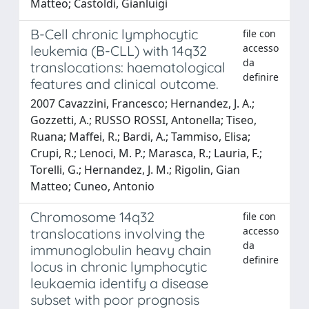
Matteo; Castoldi, Gianluigi
B-Cell chronic lymphocytic
file con
accesso
leukemia (B-CLL) with 14q32
da
translocations: haematological
definire
features and clinical outcome.
2007 Cavazzini, Francesco; Hernandez, J. A.;
Gozzetti, A.; RUSSO ROSSI, Antonella; Tiseo,
Ruana; Maffei, R.; Bardi, A.; Tammiso, Elisa;
Crupi, R.; Lenoci, M. P.; Marasca, R.; Lauria, F.;
Torelli, G.; Hernandez, J. M.; Rigolin, Gian
Matteo; Cuneo, Antonio
Chromosome 14q32
file con
accesso
translocations involving the
da
immunoglobulin heavy chain
definire
locus in chronic lymphocytic
leukaemia identify a disease
subset with poor prognosis