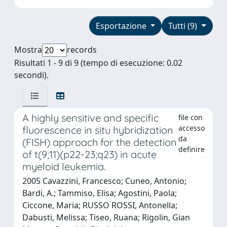
Esportazione
Tutti (9)
Mostra
records
Risultati 1 - 9 di 9 (tempo di esecuzione: 0.02
secondi).
A highly sensitive and specific
file con
accesso
fluorescence in situ hybridization
da
(FISH) approach for the detection
definire
of t(9;11)(p22-23;q23) in acute
myeloid leukemia.
2005 Cavazzini, Francesco; Cuneo, Antonio;
Bardi, A.; Tammiso, Elisa; Agostini, Paola;
Ciccone, Maria; RUSSO ROSSI, Antonella;
Dabusti, Melissa; Tiseo, Ruana; Rigolin, Gian