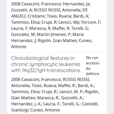
2008 Cavazzini, Francesco; Hernandez, Ja;
Gozzetti, A; RUSSO ROSSI, Antonella; DE
ANGELI, Cristiano; Tiseo, Ruana; Bardi, A;
Tammiso, Elisa; Crupi, R; Lenoci, Mp; Forconi, F;
Lauria, F; Marasca, R; Maffei, R; Torelli, G;
Gonzalez, M; Martin Jimenez, P; Maria
Hernandez, J; Rigolin, Gian Matteo; Cuneo,
Antonio
Clinicobiological features in
file con
accesso
chronic lymphocytic leukemia
da
with 14q32/IgH translocations.
definire
2006 Cavazzini, Francesco; RUSSO ROSSI,
Antonella; Tiseo, Ruana; Maffei, R.; Bardi, A.;
Tammiso, Elisa; Crupi, R.; Lenoci, M. P.; Rigolin,
Gian Matteo; Marasca, R.; Gozzetti, A.;
Hernandez, J. A.; Lauria, F.; Torelli, G.; Castoldi,
Gianluigi; Cuneo, Antonio