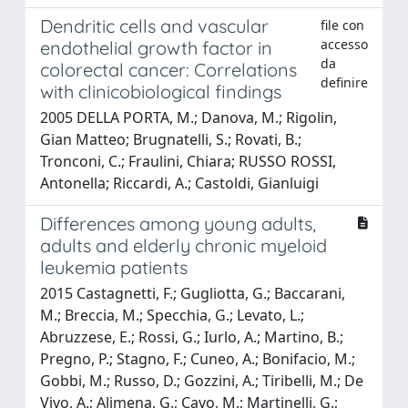
Dendritic cells and vascular
file con
accesso
endothelial growth factor in
da
colorectal cancer: Correlations
definire
with clinicobiological findings
2005 DELLA PORTA, M.; Danova, M.; Rigolin,
Gian Matteo; Brugnatelli, S.; Rovati, B.;
Tronconi, C.; Fraulini, Chiara; RUSSO ROSSI,
Antonella; Riccardi, A.; Castoldi, Gianluigi
Differences among young adults,
adults and elderly chronic myeloid
leukemia patients
2015 Castagnetti, F.; Gugliotta, G.; Baccarani,
M.; Breccia, M.; Specchia, G.; Levato, L.;
Abruzzese, E.; Rossi, G.; Iurlo, A.; Martino, B.;
Pregno, P.; Stagno, F.; Cuneo, A.; Bonifacio, M.;
Gobbi, M.; Russo, D.; Gozzini, A.; Tiribelli, M.; De
Vivo, A.; Alimena, G.; Cavo, M.; Martinelli, G.;