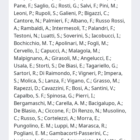
Pane, F.; Saglio, G.; Rosti, G.; Salvi, F.; Pini, M.;
Leoni, P.; Rupoli, S.; Galieni, P.; Bigazzi, C.;
Cantore, N.; Palmieri, F.; Albano, F.; Russo Rossi,
A.; Rambaldi, A.; Intermesoli, T.; Palandri, F.;
Testoni, N.; Luatti, S.; Soverini, S.; Iacobucci, I.;
Bochicchio, M. T.; Apolinari, M.; Fogli, M.;
Cervello, I.; Capucci, A.; Malagola, M.;
Malpignano, A.; Girasoli, M.; Angelucci, E.;
Usala, E.; Storti, S.; De Biasi, E.; Tagariello, G.;
Sartori, R.; Di Raimondo, F.; Vigneri, P.; Impera,
S.; Molica, S.; Lanza, F.; Vigano, C.; Grasso, M.;
Rapezzi, D.; Cavazzini, F.; Bosi, A.; Santini, V.;
Capalbo, S. F.; Spinosa, G.; Pierri, I.;
Bergamaschi, M.; Carella, A. M.; Bacigalupo, A.;
De Blasio, A.; Ciccone, F.; Di Renzo, N.; Musolino,
C.; Russo, S.; Cortelezzi, A.; Morra, E.;
Pungolino, E. M.; Luppi, M.; Marasca, R.;
Pogliani, E. M.; Gambacorti-Passerini, C.;