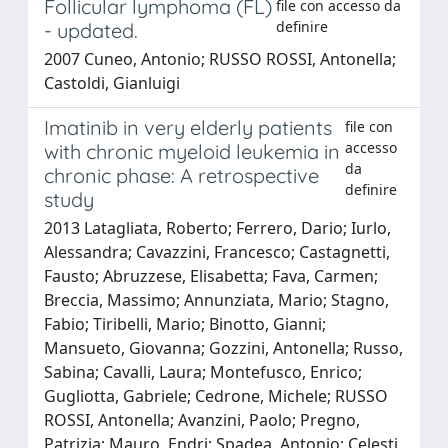
Follicular lymphoma (FL)
file con accesso da
definire
- updated.
2007 Cuneo, Antonio; RUSSO ROSSI, Antonella;
Castoldi, Gianluigi
Imatinib in very elderly patients
file con
accesso
with chronic myeloid leukemia in
da
chronic phase: A retrospective
definire
study
2013 Latagliata, Roberto; Ferrero, Dario; Iurlo,
Alessandra; Cavazzini, Francesco; Castagnetti,
Fausto; Abruzzese, Elisabetta; Fava, Carmen;
Breccia, Massimo; Annunziata, Mario; Stagno,
Fabio; Tiribelli, Mario; Binotto, Gianni;
Mansueto, Giovanna; Gozzini, Antonella; Russo,
Sabina; Cavalli, Laura; Montefusco, Enrico;
Gugliotta, Gabriele; Cedrone, Michele; RUSSO
ROSSI, Antonella; Avanzini, Paolo; Pregno,
Patrizia; Mauro, Endri; Spadea, Antonio; Celesti,