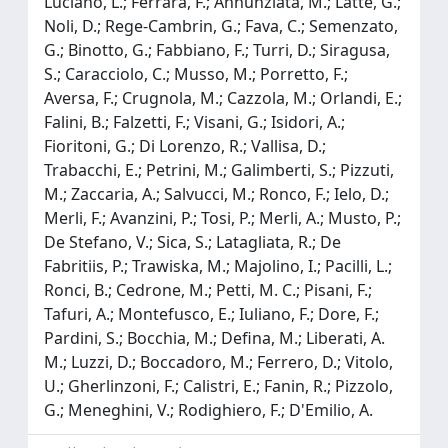
Luciano, L.; Ferrara, F.; Annunziata, M.; Latte, G.;
Noli, D.; Rege-Cambrin, G.; Fava, C.; Semenzato,
G.; Binotto, G.; Fabbiano, F.; Turri, D.; Siragusa,
S.; Caracciolo, C.; Musso, M.; Porretto, F.;
Aversa, F.; Crugnola, M.; Cazzola, M.; Orlandi, E.;
Falini, B.; Falzetti, F.; Visani, G.; Isidori, A.;
Fioritoni, G.; Di Lorenzo, R.; Vallisa, D.;
Trabacchi, E.; Petrini, M.; Galimberti, S.; Pizzuti,
M.; Zaccaria, A.; Salvucci, M.; Ronco, F.; Ielo, D.;
Merli, F.; Avanzini, P.; Tosi, P.; Merli, A.; Musto, P.;
De Stefano, V.; Sica, S.; Latagliata, R.; De
Fabritiis, P.; Trawiska, M.; Majolino, I.; Pacilli, L.;
Ronci, B.; Cedrone, M.; Petti, M. C.; Pisani, F.;
Tafuri, A.; Montefusco, E.; Iuliano, F.; Dore, F.;
Pardini, S.; Bocchia, M.; Defina, M.; Liberati, A.
M.; Luzzi, D.; Boccadoro, M.; Ferrero, D.; Vitolo,
U.; Gherlinzoni, F.; Calistri, E.; Fanin, R.; Pizzolo,
G.; Meneghini, V.; Rodighiero, F.; D'Emilio, A.