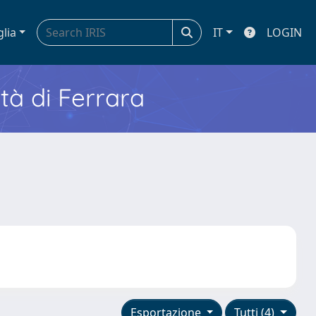
glia
IT
LOGIN
ità di Ferrara
Esportazione
Tutti (4)