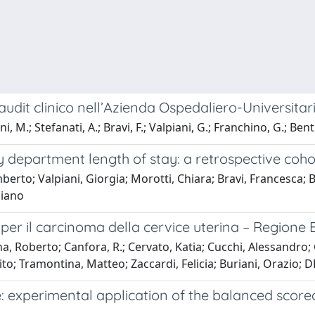
audit clinico nell’Azienda Ospedaliero-Universitar
i, M.; Stefanati, A.; Bravi, F.; Valpiani, G.; Franchino, G.; Ben
department length of stay: a retrospective cohort 
erto; Valpiani, Giorgia; Morotti, Chiara; Bravi, Francesca; B
ziano
per il carcinoma della cervice uterina – Regione
 Roberto; Canfora, R.; Cervato, Katia; Cucchi, Alessandro; G
Vito; Tramontina, Matteo; Zaccardi, Felicia; Buriani, Orazio; 
 experimental application of the balanced scorec