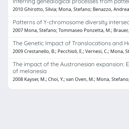
Inferring genealogical processes from patt
2010 Ghirotto, Silvia; Mona, Stefano; Benazzo, Andrea;
Patterns of Y-chromosome diversity interse
2007 Mona, Stefano; Tommaseo Ponzetta, M.; Brauer, S.
The Genetic Impact of Translocations and H
2009 Crestanello, B.; Pecchioli, E.; Vernesi, C.; Mona, S
The impact of the Austronesian expansion: 
of melanesia
2008 Kayser, M.; Choi, Y.; van Oven, M.; Mona, Stefano; 
Powered by
IRIS
-
about IRIS
-
Utilizzo dei cookie