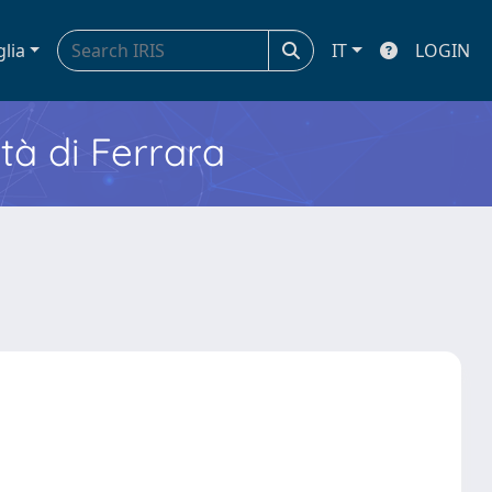
glia
IT
LOGIN
ità di Ferrara