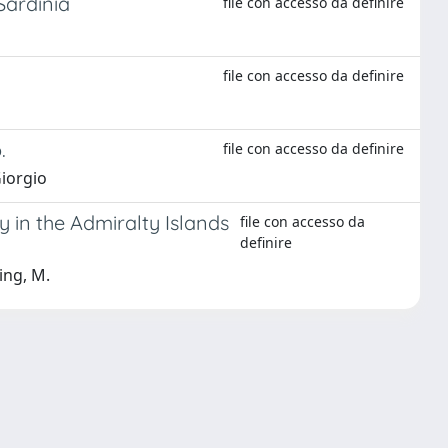
Sardinia
file con accesso da definire
file con accesso da definire
.
file con accesso da definire
Giorgio
in the Admiralty Islands
file con accesso da
definire
king, M.
Copyright © 2026