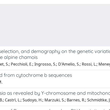
 selection, and demography on the genetic variati
the alpine chamois
.; Pecchioli, E.; Ingrosso, S.; D'Amelio, S.; Rossi, L.; Meneg
rred from cytochrome b sequences
M.
nesia as revealed by Y-chromosome and mitochond
; Castrì, L.; Sudoyo, H.; Marzuki, S.; Barnes, R.; Schmidtke, J