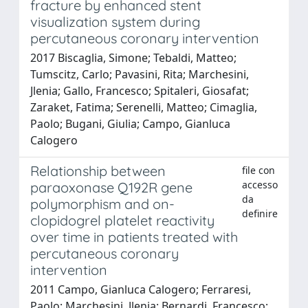
fracture by enhanced stent
visualization system during
percutaneous coronary intervention
2017 Biscaglia, Simone; Tebaldi, Matteo;
Tumscitz, Carlo; Pavasini, Rita; Marchesini,
Jlenia; Gallo, Francesco; Spitaleri, Giosafat;
Zaraket, Fatima; Serenelli, Matteo; Cimaglia,
Paolo; Bugani, Giulia; Campo, Gianluca
Calogero
Relationship between
file con
accesso
paraoxonase Q192R gene
da
polymorphism and on-
definire
clopidogrel platelet reactivity
over time in patients treated with
percutaneous coronary
intervention
2011 Campo, Gianluca Calogero; Ferraresi,
Paolo; Marchesini, Jlenia; Bernardi, Francesco;