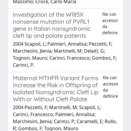
Massimo; Croce, Carlo Maria
Investigation of the W185X
file con
accesso
nonsense mutation of PVRL1
da
gene in Italian nonsyndromic
definire
cleft lip and palate patients
2004 Scapoli, L; Palmieri, Annalisa; Pezzetti, F;
Marchesini, Jlenia; Martinelli, M; Delaiti, G;
Tognon, Mauro; Carinci, Francesco; Gombos, F;
Carinci, P.
Maternal MTHFR Variant Forms
file con
accesso
Increase the Risk in Offspring of
da
Isolated Nonsyndromic Cleft Lip
definire
With or Without Cleft Palate
2004 Pezzetti, F; Martinelli, M; Scapoli, L;
Carinci, Francesco; Palmieri, Annalisa;
Marchesini, Jlenia; Carinci, P; Caramelli, E; Rullo,
R; Gombos, F; Tognon, Mauro