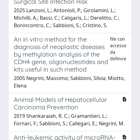
Surgical Site Infection Risk
2025 Lanzoni, L.; Antonioli, P.; Girolamini, L.;
Michilli, A.; Bassi, C.; Caligaris, L.; Derelitto, C.;
Bonincontro, C.; Sabbioni, S.; Cristino, S.
An in vitro method for the
file con
accesso
diagnosis of neoplastic diseases
da
by methylation analysis of the
definire
CDH4 gene, oligonucleotides and
kits useful in such method
2005 Negrini, Massimo; Sabbioni, Silvia; Miotto,
Elena
Animal Models of Hepatocellular
Carcinoma Prevention
2019 Shankaraiah, R. C.; Gramantieri, L.;
Fornari, F.; Sabbioni, S.; Callegari, E.; Negrini, M.
Anti-leukemic activity of microRNA-