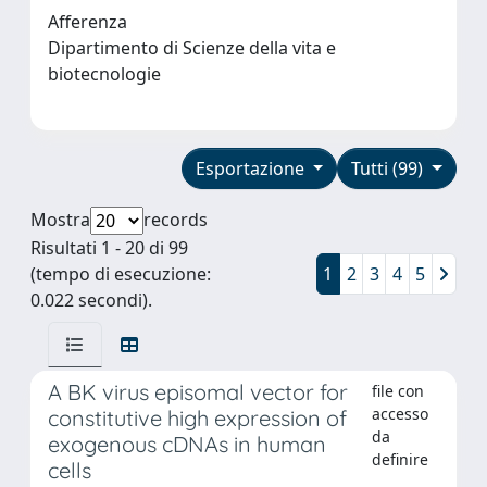
Afferenza
Dipartimento di Scienze della vita e
biotecnologie
Esportazione
Tutti (99)
Mostra
records
Risultati 1 - 20 di 99
(tempo di esecuzione:
1
2
3
4
5
0.022 secondi).
A BK virus episomal vector for
file con
accesso
constitutive high expression of
da
exogenous cDNAs in human
definire
cells