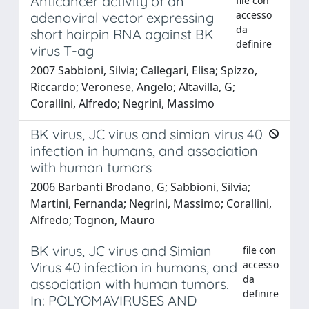
Anticancer activity of an
file con
accesso
adenoviral vector expressing
da
short hairpin RNA against BK
definire
virus T-ag
2007 Sabbioni, Silvia; Callegari, Elisa; Spizzo,
Riccardo; Veronese, Angelo; Altavilla, G;
Corallini, Alfredo; Negrini, Massimo
BK virus, JC virus and simian virus 40
infection in humans, and association
with human tumors
2006 Barbanti Brodano, G; Sabbioni, Silvia;
Martini, Fernanda; Negrini, Massimo; Corallini,
Alfredo; Tognon, Mauro
BK virus, JC virus and Simian
file con
accesso
Virus 40 infection in humans, and
da
association with human tumors.
definire
In: POLYOMAVIRUSES AND