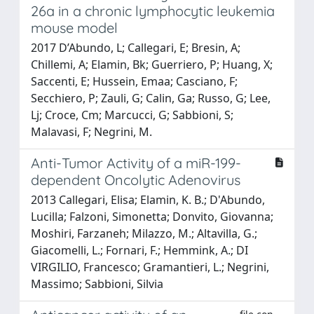
26a in a chronic lymphocytic leukemia
mouse model
2017 D’Abundo, L; Callegari, E; Bresin, A;
Chillemi, A; Elamin, Bk; Guerriero, P; Huang, X;
Saccenti, E; Hussein, Emaa; Casciano, F;
Secchiero, P; Zauli, G; Calin, Ga; Russo, G; Lee,
Lj; Croce, Cm; Marcucci, G; Sabbioni, S;
Malavasi, F; Negrini, M.
Anti-Tumor Activity of a miR-199-
dependent Oncolytic Adenovirus
2013 Callegari, Elisa; Elamin, K. B.; D'Abundo,
Lucilla; Falzoni, Simonetta; Donvito, Giovanna;
Moshiri, Farzaneh; Milazzo, M.; Altavilla, G.;
Giacomelli, L.; Fornari, F.; Hemmink, A.; DI
VIRGILIO, Francesco; Gramantieri, L.; Negrini,
Massimo; Sabbioni, Silvia