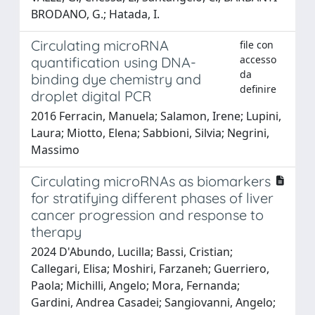
BRODANO, G.; Hatada, I.
Circulating microRNA
file con
accesso
quantification using DNA-
da
binding dye chemistry and
definire
droplet digital PCR
2016 Ferracin, Manuela; Salamon, Irene; Lupini,
Laura; Miotto, Elena; Sabbioni, Silvia; Negrini,
Massimo
Circulating microRNAs as biomarkers
for stratifying different phases of liver
cancer progression and response to
therapy
2024 D'Abundo, Lucilla; Bassi, Cristian;
Callegari, Elisa; Moshiri, Farzaneh; Guerriero,
Paola; Michilli, Angelo; Mora, Fernanda;
Gardini, Andrea Casadei; Sangiovanni, Angelo;