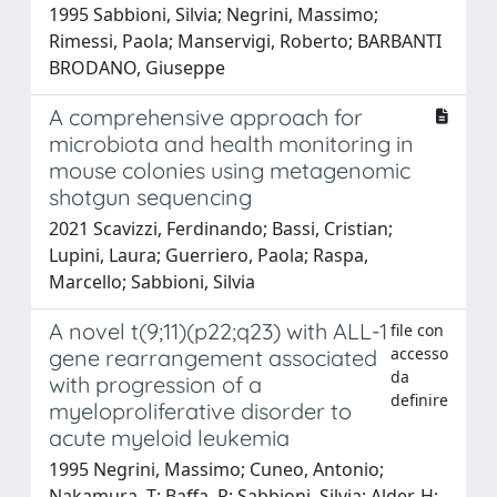
1995 Sabbioni, Silvia; Negrini, Massimo;
Rimessi, Paola; Manservigi, Roberto; BARBANTI
BRODANO, Giuseppe
A comprehensive approach for
microbiota and health monitoring in
mouse colonies using metagenomic
shotgun sequencing
2021 Scavizzi, Ferdinando; Bassi, Cristian;
Lupini, Laura; Guerriero, Paola; Raspa,
Marcello; Sabbioni, Silvia
A novel t(9;11)(p22;q23) with ALL-1
file con
accesso
gene rearrangement associated
da
with progression of a
definire
myeloproliferative disorder to
acute myeloid leukemia
1995 Negrini, Massimo; Cuneo, Antonio;
Nakamura, T; Baffa, R; Sabbioni, Silvia; Alder, H;