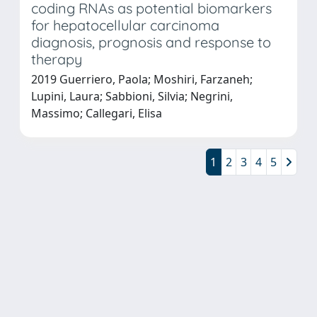
coding RNAs as potential biomarkers
for hepatocellular carcinoma
diagnosis, prognosis and response to
therapy
2019 Guerriero, Paola; Moshiri, Farzaneh;
Lupini, Laura; Sabbioni, Silvia; Negrini,
Massimo; Callegari, Elisa
1
2
3
4
5
Powered by
IRIS
-
about IRIS
-