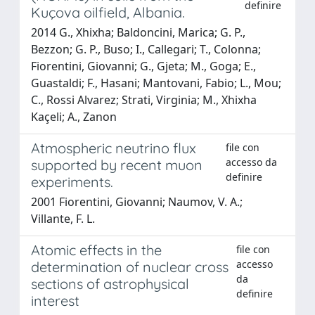
definire
Kuçova oilfield, Albania.
2014 G., Xhixha; Baldoncini, Marica; G. P.,
Bezzon; G. P., Buso; I., Callegari; T., Colonna;
Fiorentini, Giovanni; G., Gjeta; M., Goga; E.,
Guastaldi; F., Hasani; Mantovani, Fabio; L., Mou;
C., Rossi Alvarez; Strati, Virginia; M., Xhixha
Kaçeli; A., Zanon
Atmospheric neutrino flux
file con
accesso da
supported by recent muon
definire
experiments.
2001 Fiorentini, Giovanni; Naumov, V. A.;
Villante, F. L.
Atomic effects in the
file con
accesso
determination of nuclear cross
da
sections of astrophysical
definire
interest