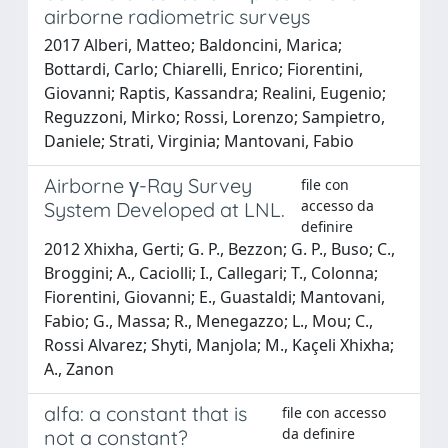
airborne radiometric surveys
2017 Alberi, Matteo; Baldoncini, Marica;
Bottardi, Carlo; Chiarelli, Enrico; Fiorentini,
Giovanni; Raptis, Kassandra; Realini, Eugenio;
Reguzzoni, Mirko; Rossi, Lorenzo; Sampietro,
Daniele; Strati, Virginia; Mantovani, Fabio
Airborne γ-Ray Survey
file con
accesso da
System Developed at LNL.
definire
2012 Xhixha, Gerti; G. P., Bezzon; G. P., Buso; C.,
Broggini; A., Caciolli; I., Callegari; T., Colonna;
Fiorentini, Giovanni; E., Guastaldi; Mantovani,
Fabio; G., Massa; R., Menegazzo; L., Mou; C.,
Rossi Alvarez; Shyti, Manjola; M., Kaçeli Xhixha;
A., Zanon
alfa: a constant that is
file con accesso
da definire
not a constant?