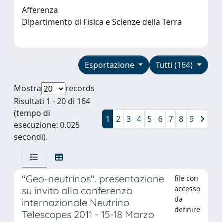
Afferenza
Dipartimento di Fisica e Scienze della Terra
Esportazione
Tutti (164)
Mostra
records
Risultati 1 - 20 di 164
(tempo di
1
2
3
4
5
6
7
8
9
esecuzione: 0.025
secondi).
''Geo-neutrinos''. presentazione
file con
accesso
su invito alla conferenza
da
internazionale Neutrino
definire
Telescopes 2011 - 15-18 Marzo