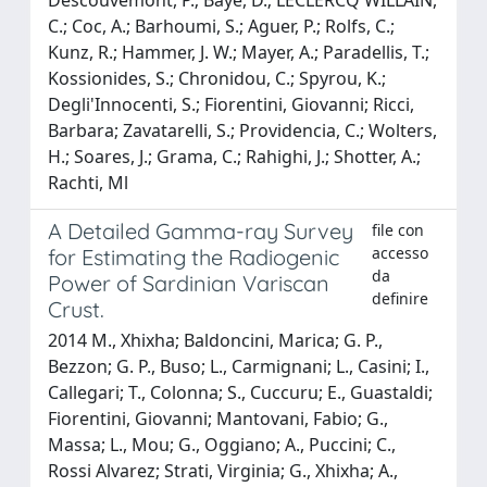
C.; Coc, A.; Barhoumi, S.; Aguer, P.; Rolfs, C.;
Kunz, R.; Hammer, J. W.; Mayer, A.; Paradellis, T.;
Kossionides, S.; Chronidou, C.; Spyrou, K.;
Degli'Innocenti, S.; Fiorentini, Giovanni; Ricci,
Barbara; Zavatarelli, S.; Providencia, C.; Wolters,
H.; Soares, J.; Grama, C.; Rahighi, J.; Shotter, A.;
Rachti, Ml
A Detailed Gamma-ray Survey
file con
accesso
for Estimating the Radiogenic
da
Power of Sardinian Variscan
definire
Crust.
2014 M., Xhixha; Baldoncini, Marica; G. P.,
Bezzon; G. P., Buso; L., Carmignani; L., Casini; I.,
Callegari; T., Colonna; S., Cuccuru; E., Guastaldi;
Fiorentini, Giovanni; Mantovani, Fabio; G.,
Massa; L., Mou; G., Oggiano; A., Puccini; C.,
Rossi Alvarez; Strati, Virginia; G., Xhixha; A.,