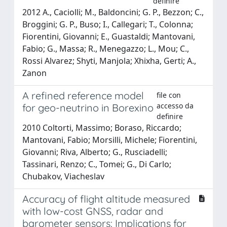
definire
2012 A., Caciolli; M., Baldoncini; G. P., Bezzon; C.,
Broggini; G. P., Buso; I., Callegari; T., Colonna;
Fiorentini, Giovanni; E., Guastaldi; Mantovani,
Fabio; G., Massa; R., Menegazzo; L., Mou; C.,
Rossi Alvarez; Shyti, Manjola; Xhixha, Gerti; A.,
Zanon
A refined reference model
file con
accesso da
for geo-neutrino in Borexino
definire
2010 Coltorti, Massimo; Boraso, Riccardo;
Mantovani, Fabio; Morsilli, Michele; Fiorentini,
Giovanni; Riva, Alberto; G., Rusciadelli;
Tassinari, Renzo; C., Tomei; G., Di Carlo;
Chubakov, Viacheslav
Accuracy of flight altitude measured
with low-cost GNSS, radar and
barometer sensors: Implications for