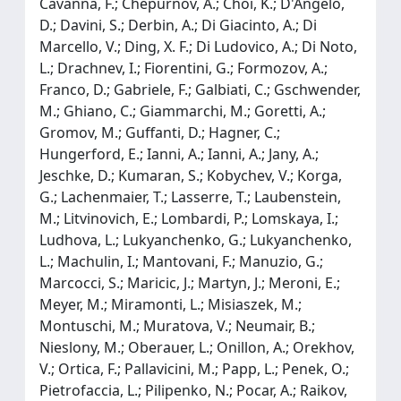
Cavanna, F.; Chepurnov, A.; Choi, K.; D'Angelo,
D.; Davini, S.; Derbin, A.; Di Giacinto, A.; Di
Marcello, V.; Ding, X. F.; Di Ludovico, A.; Di Noto,
L.; Drachnev, I.; Fiorentini, G.; Formozov, A.;
Franco, D.; Gabriele, F.; Galbiati, C.; Gschwender,
M.; Ghiano, C.; Giammarchi, M.; Goretti, A.;
Gromov, M.; Guffanti, D.; Hagner, C.;
Hungerford, E.; Ianni, A.; Ianni, A.; Jany, A.;
Jeschke, D.; Kumaran, S.; Kobychev, V.; Korga,
G.; Lachenmaier, T.; Lasserre, T.; Laubenstein,
M.; Litvinovich, E.; Lombardi, P.; Lomskaya, I.;
Ludhova, L.; Lukyanchenko, G.; Lukyanchenko,
L.; Machulin, I.; Mantovani, F.; Manuzio, G.;
Marcocci, S.; Maricic, J.; Martyn, J.; Meroni, E.;
Meyer, M.; Miramonti, L.; Misiaszek, M.;
Montuschi, M.; Muratova, V.; Neumair, B.;
Nieslony, M.; Oberauer, L.; Onillon, A.; Orekhov,
V.; Ortica, F.; Pallavicini, M.; Papp, L.; Penek, O.;
Pietrofaccia, L.; Pilipenko, N.; Pocar, A.; Raikov,