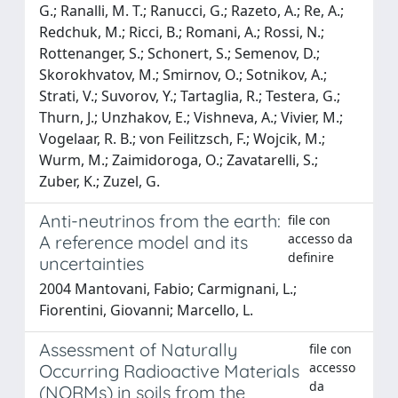
G.; Ranalli, M. T.; Ranucci, G.; Razeto, A.; Re, A.;
Redchuk, M.; Ricci, B.; Romani, A.; Rossi, N.;
Rottenanger, S.; Schonert, S.; Semenov, D.;
Skorokhvatov, M.; Smirnov, O.; Sotnikov, A.;
Strati, V.; Suvorov, Y.; Tartaglia, R.; Testera, G.;
Thurn, J.; Unzhakov, E.; Vishneva, A.; Vivier, M.;
Vogelaar, R. B.; von Feilitzsch, F.; Wojcik, M.;
Wurm, M.; Zaimidoroga, O.; Zavatarelli, S.;
Zuber, K.; Zuzel, G.
Anti-neutrinos from the earth:
file con
accesso da
A reference model and its
definire
uncertainties
2004 Mantovani, Fabio; Carmignani, L.;
Fiorentini, Giovanni; Marcello, L.
Assessment of Naturally
file con
accesso
Occurring Radioactive Materials
da
(NORMs) in soils from the