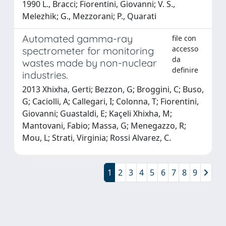
1990 L., Bracci; Fiorentini, Giovanni; V. S.,
Melezhik; G., Mezzorani; P., Quarati
Automated gamma-ray
file con
accesso
spectrometer for monitoring
da
wastes made by non-nuclear
definire
industries.
2013 Xhixha, Gerti; Bezzon, G; Broggini, C; Buso,
G; Caciolli, A; Callegari, I; Colonna, T; Fiorentini,
Giovanni; Guastaldi, E; Kaçeli Xhixha, M;
Mantovani, Fabio; Massa, G; Menegazzo, R;
Mou, L; Strati, Virginia; Rossi Alvarez, C.
1
2
3
4
5
6
7
8
9