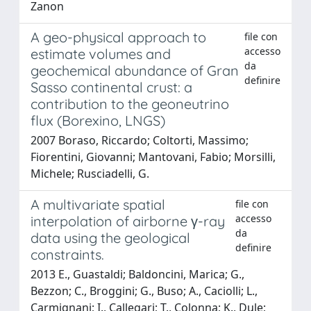
Zanon
A geo-physical approach to
file con
accesso
estimate volumes and
da
geochemical abundance of Gran
definire
Sasso continental crust: a
contribution to the geoneutrino
flux (Borexino, LNGS)
2007 Boraso, Riccardo; Coltorti, Massimo;
Fiorentini, Giovanni; Mantovani, Fabio; Morsilli,
Michele; Rusciadelli, G.
A multivariate spatial
file con
accesso
interpolation of airborne γ-ray
da
data using the geological
definire
constraints.
2013 E., Guastaldi; Baldoncini, Marica; G.,
Bezzon; C., Broggini; G., Buso; A., Caciolli; L.,
Carmignani; I., Callegari; T., Colonna; K., Dule;