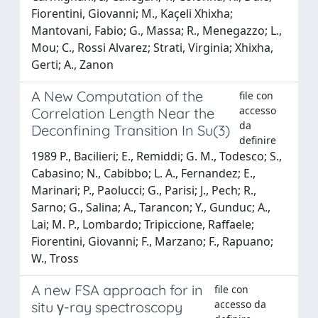
Fiorentini, Giovanni; M., Kaçeli Xhixha;
Mantovani, Fabio; G., Massa; R., Menegazzo; L.,
Mou; C., Rossi Alvarez; Strati, Virginia; Xhixha,
Gerti; A., Zanon
A New Computation of the
file con
accesso
Correlation Length Near the
da
Deconfining Transition In Su(3)
definire
1989 P., Bacilieri; E., Remiddi; G. M., Todesco; S.,
Cabasino; N., Cabibbo; L. A., Fernandez; E.,
Marinari; P., Paolucci; G., Parisi; J., Pech; R.,
Sarno; G., Salina; A., Tarancon; Y., Gunduc; A.,
Lai; M. P., Lombardo; Tripiccione, Raffaele;
Fiorentini, Giovanni; F., Marzano; F., Rapuano;
W., Tross
A new FSA approach for in
file con
accesso da
situ γ-ray spectroscopy