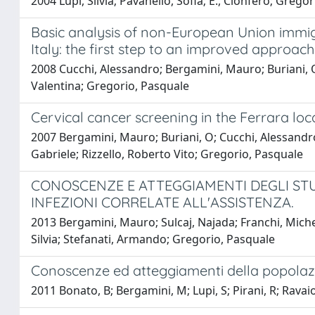
2004 Lupi, Silvia; Pavanello, Sofia; E., Clonfero; Grego
Basic analysis of non-European Union immigr
Italy: the first step to an improved approac
2008 Cucchi, Alessandro; Bergamini, Mauro; Buriani, Or
Valentina; Gregorio, Pasquale
Cervical cancer screening in the Ferrara lo
2007 Bergamini, Mauro; Buriani, O; Cucchi, Alessandro; 
Gabriele; Rizzello, Roberto Vito; Gregorio, Pasquale
CONOSCENZE E ATTEGGIAMENTI DEGLI STU
INFEZIONI CORRELATE ALL'ASSISTENZA.
2013 Bergamini, Mauro; Sulcaj, Najada; Franchi, Michele;
Silvia; Stefanati, Armando; Gregorio, Pasquale
Conoscenze ed atteggiamenti della popolazio
2011 Bonato, B; Bergamini, M; Lupi, S; Pirani, R; Ravaio