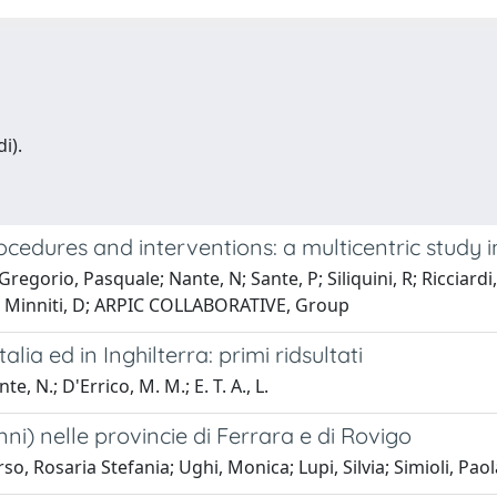
i).
ocedures and interventions: a multicentric study in
egorio, Pasquale; Nante, N; Sante, P; Siliquini, R; Ricciardi, G
 R; Minniti, D; ARPIC COLLABORATIVE, Group
alia ed in Inghilterra: primi ridsultati
e, N.; D'Errico, M. M.; E. T. A., L.
 anni) nelle provincie di Ferrara e di Rovigo
rso, Rosaria Stefania; Ughi, Monica; Lupi, Silvia; Simioli, Pa