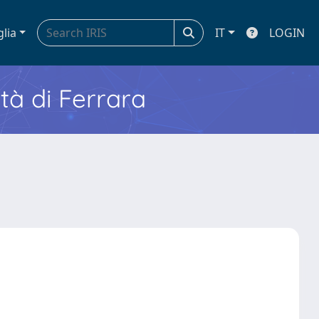
glia
IT
LOGIN
ità di Ferrara