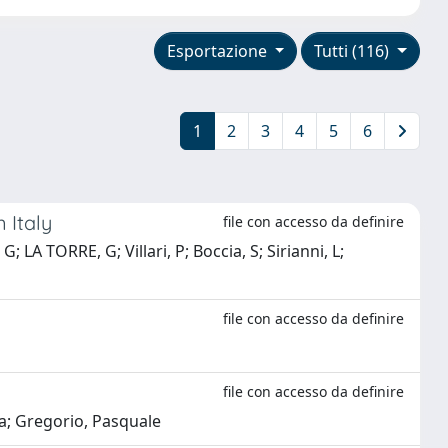
Esportazione
Tutti (116)
1
2
3
4
5
6
 Italy
file con accesso da definire
; LA TORRE, G; Villari, P; Boccia, S; Sirianni, L;
file con accesso da definire
file con accesso da definire
ola; Gregorio, Pasquale