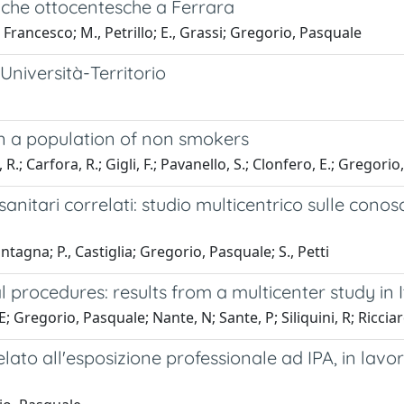
riche ottocentesche a Ferrara
, Francesco; M., Petrillo; E., Grassi; Gregorio, Pasquale
 Università-Territorio
n a population of non smokers
, R.; Carfora, R.; Gigli, F.; Pavanello, S.; Clonfero, E.; Gregorio,
sanitari correlati: studio multicentrico sulle con
ontagna; P., Castiglia; Gregorio, Pasquale; S., Petti
 procedures: results from a multicenter study in I
E; Gregorio, Pasquale; Nante, N; Sante, P; Siliquini, R; Ric
elato all'esposizione professionale ad IPA, in lavo