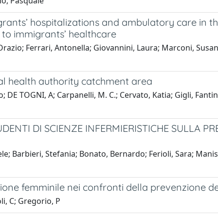
rio, Pasquale
ants’ hospitalizations and ambulatory care in th
h to immigrants’ healthcare
azio; Ferrari, Antonella; Giovannini, Laura; Marconi, Susanna
cal health authority catchment area
DE TOGNI, A; Carpanelli, M. C.; Cervato, Katia; Gigli, Fantin
DENTI DI SCIENZE INFERMIERISTICHE SULLA P
 Barbieri, Stefania; Bonato, Bernardo; Ferioli, Sara; Maniscalc
ne femminile nei confronti della prevenzione de
li, C; Gregorio, P