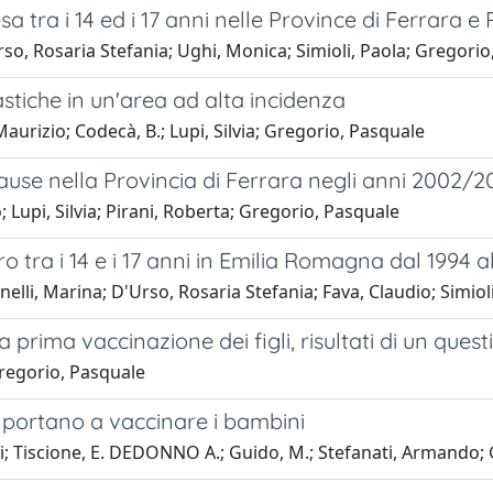
sa tra i 14 ed i 17 anni nelle Province di Ferrara e
Urso, Rosaria Stefania; Ughi, Monica; Simioli, Paola; Gregori
stiche in un'area ad alta incidenza
urizio; Codecà, B.; Lupi, Silvia; Gregorio, Pasquale
cause nella Provincia di Ferrara negli anni 2002/2
Lupi, Silvia; Pirani, Roberta; Gregorio, Pasquale
oro tra i 14 e i 17 anni in Emilia Romagna dal 1994 a
inelli, Marina; D'Urso, Rosaria Stefania; Fava, Claudio; Simio
la prima vaccinazione dei figli, risultati di un que
Gregorio, Pasquale
he portano a vaccinare i bambini
i; Tiscione, E. DEDONNO A.; Guido, M.; Stefanati, Armando;