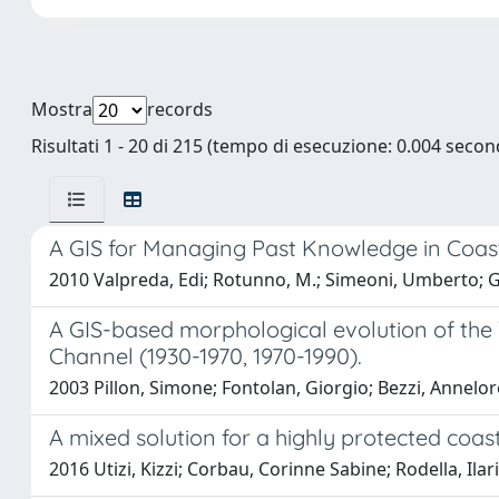
Mostra
records
Risultati 1 - 20 di 215 (tempo di esecuzione: 0.004 second
A GIS for Managing Past Knowledge in Coas
2010 Valpreda, Edi; Rotunno, M.; Simeoni, Umberto; G
A GIS-based morphological evolution of the 
Channel (1930-1970, 1970-1990).
2003 Pillon, Simone; Fontolan, Giorgio; Bezzi, Annelor
A mixed solution for a highly protected coast
2016 Utizi, Kizzi; Corbau, Corinne Sabine; Rodella, Ila