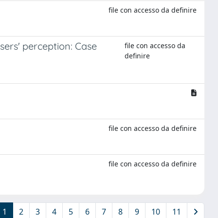
file con accesso da definire
sers' perception: Case
file con accesso da
definire
file con accesso da definire
file con accesso da definire
1
2
3
4
5
6
7
8
9
10
11