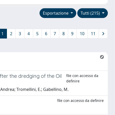
Esportazione
Tutti (215)
1
2
3
4
5
6
7
8
9
10
11
ter the dredging of the Oil
file con accesso da
definire
Andrea; Tromellini, E.; Gabellino, M.
file con accesso da definire