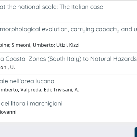
at the national scale: The Italian case
orphological evolution, carrying capacity and u
bine; Simeoni, Umberto; Utizi, Kizzi
na Coastal Zones (South Italy) to Natural Hazards
oni, U.
rale nell'area lucana
erto; Valpreda, Edi; Trivisani, A.
dei litorali marchigiani
iovanni