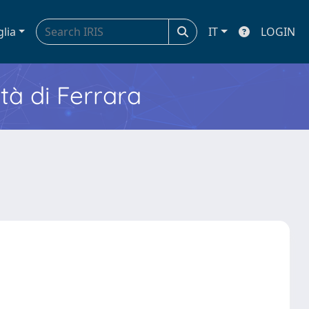
glia
IT
LOGIN
ità di Ferrara