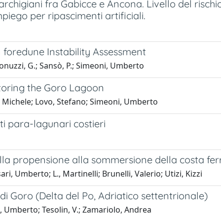
marchigiani fra Gabicce e Ancona. Livello del risch
piego per ripascimenti artificiali.
n foredune Instability Assessment
nuzzi, G.; Sansò, P.; Simeoni, Umberto
storing the Goro Lagoon
, Michele; Lovo, Stefano; Simeoni, Umberto
i para-lagunari costieri
lla propensione alla sommersione della costa fer
 Umberto; L., Martinelli; Brunelli, Valerio; Utizi, Kizzi
di Goro (Delta del Po, Adriatico settentrionale)
ni, Umberto; Tesolin, V.; Zamariolo, Andrea