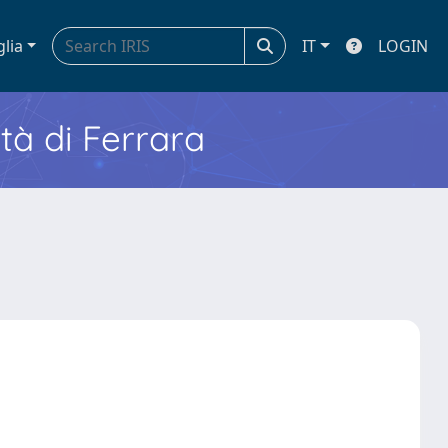
glia
IT
LOGIN
ità di Ferrara