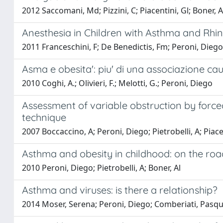
2012 Saccomani, Md; Pizzini, C; Piacentini, Gl; Boner, A
Anesthesia in Children with Asthma and Rhini
2011 Franceschini, F; De Benedictis, Fm; Peroni, Diego; M
Asma e obesita': piu' di una associazione ca
2010 Coghi, A.; Olivieri, F.; Melotti, G.; Peroni, Diego
Assessment of variable obstruction by forced
technique
2007 Boccaccino, A; Peroni, Diego; Pietrobelli, A; Piacen
Asthma and obesity in childhood: on the ro
2010 Peroni, Diego; Pietrobelli, A; Boner, Al
Asthma and viruses: is there a relationship?
2014 Moser, Serena; Peroni, Diego; Comberiati, Pasqual