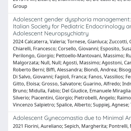
Group
Adolescent gender dysphoria management: pos
Italian Society for Pediatric Endocrinology a
Adolescent Neuropsychiatry
2024 Calcaterra, Valeria; Tornese, Gianluca; Zuccotti, 
Chiarelli, Francesco; Corsello, Giovanni; Esposito, Su
Perilongo, Giorgio; Pettoello-Mantovani, Massimo; Rug
Malgorzata; Null, Null; Agosti, Massimo; Agostoni, Carl
Roberto Berni; Biffi, Alessandra; Biondi, Andrea; Bisogn
Di Salvo, Giovanni; Fagioli, Franca; Fanos, Vassilios; F
Gitto, Eloisa; Grosso, Salvatore; Guarino, Alfredo; Indr
Bruno; Midulla, Fabio; Del Giudice, Emanuele Miraglia;
Silverio; Piacentini, Giorgio; Pietrobelli, Angelo; Ra
Vincenzo Salpietro; Spalice, Alberto; Suppiej, Agnese;
Adolescent Gynecomastia due to Minimal A
2021 Fiorini, Aureliano; Sepich, Margherita; Pontrelli,