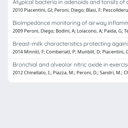
Atypical bacteria in adenoids and tonsils of
2010 Piacentini, Gl; Peroni, Diego; Blasi, F; Pescollderu
Bioimpedance monitoring of airway inflammat
2009 Peroni, Diego; Bodini, A; Loiacono, A; Paida, G; Ten
Breast-milk characteristics protecting again
2014 Minniti, F; Comberiati, P; Munblit, D; Piacentini, G
Bronchial and alveolar nitric oxide in exerc
2012 Chinellato, I.; Piazza, M.; Peroni, D.; Sandri, M.; Ch