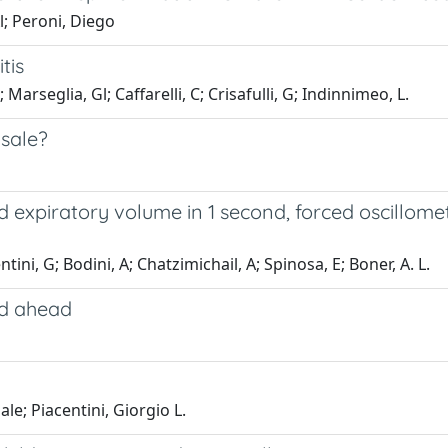
l; Peroni, Diego
tis
arseglia, Gl; Caffarelli, C; Crisafulli, G; Indinnimeo, L.
usale?
 expiratory volume in 1 second, forced oscillomet
tini, G; Bodini, A; Chatzimichail, A; Spinosa, E; Boner, A. L.
ad ahead
e; Piacentini, Giorgio L.