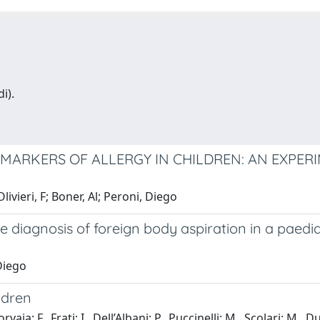
i).
MARKERS OF ALLERGY IN CHILDREN: AN EXPERI
livieri, F; Boner, Al; Peroni, Diego
he diagnosis of foreign body aspiration in a paed
 Diego
ildren
rvaia; F., Frati; I., Dell’Albani; P., Puccinelli; M., Scolari; M