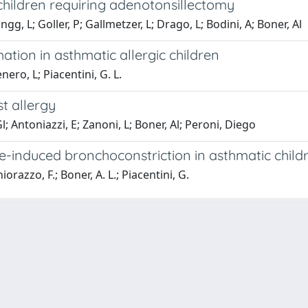
 children requiring adenotonsillectomy
ngg, L; Goller, P; Gallmetzer, L; Drago, L; Bodini, A; Boner, Al
ion in asthmatic allergic children
ero, L; Piacentini, G. L.
st allergy
l; Antoniazzi, E; Zanoni, L; Boner, Al; Peroni, Diego
ise-induced bronchoconstriction in asthmatic child
iorazzo, F.; Boner, A. L.; Piacentini, G.