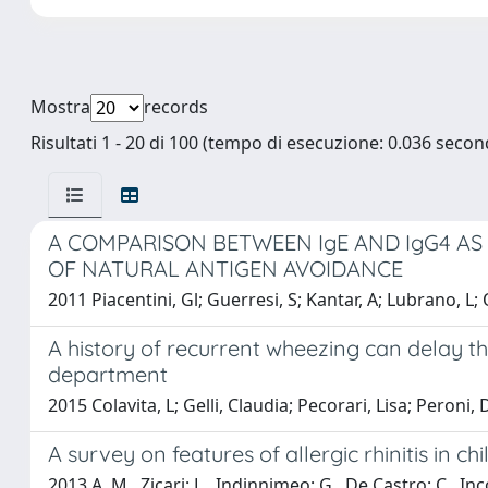
Mostra
records
Risultati 1 - 20 di 100 (tempo di esecuzione: 0.036 second
A COMPARISON BETWEEN IgE AND IgG4 AS 
OF NATURAL ANTIGEN AVOIDANCE
2011 Piacentini, Gl; Guerresi, S; Kantar, A; Lubrano, L; O
A history of recurrent wheezing can delay t
department
2015 Colavita, L; Gelli, Claudia; Pecorari, Lisa; Peroni,
A survey on features of allergic rhinitis in ch
2013 A. M., Zicari; L., Indinnimeo; G., De Castro; C., Inco