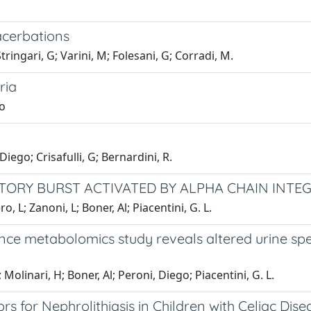
acerbations
Stringari, G; Varini, M; Folesani, G; Corradi, M.
ria
go
 Diego; Crisafulli, G; Bernardini, R.
TORY BURST ACTIVATED BY ALPHA CHAIN INTE
, L; Zanoni, L; Boner, Al; Piacentini, G. L.
e metabolomics study reveals altered urine spect
 Molinari, H; Boner, Al; Peroni, Diego; Piacentini, G. L.
s for Nephrolithiasis in Children with Celiac Dise