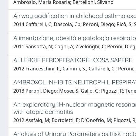
Ambrosio, Maria Rosaria; Bertelloni, Silvano
Airway acidification in childhood asthma ex
2014 Caffarelli, C; Dascola, Cp; Peroni, Diego; Ricò, S; 
Alimentazione, obesità e patologia respirato
2011 Sansotta, N; Coghi, A; Zivelonghi, C; Peroni, Die
ALLERGIE PERIOPERATORIE: COSA SAPERE
2012 Franceschini, F.; Caimmi, S.; Caffarelli, C.; Peroni,
AMBROXOL INHIBITS NEUTROPHIL RESPIRA
2013 Peroni, Diego; Moser, S; Gallo, G; Pigozzi, R; Tenero
An exploratory 1H-nuclear magnetic resonanc
with atopic dermatitis
2012 Assfalg, M; Bortoletti, E; D'Onofrio, M; Pigozzi, R;
Analysis of Urinary Parameters as Risk Factor