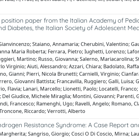
ition paper from the Italian Academy of Pediatric
nd Diabetes, the Italian Society of Adolescent Med
Gianvincenzo; Staiano, Annamaria; Cherubini, Valentino; Gaudi
sanna Maria Roberta; Ferrara, Pietro; Iughetti, Lorenzo; Laf
gieri, Martino; Russo, Giovanna; Salerno, Mariacarolina; St
o Virginio; Aiuti, Alessandro; Azzari, Chiara; Badolato, Raffa
o, Gianni; Pierri, Nicola Brunetti; Carnielli, Virginio; Cianfar
errero, Giovanni Battista; Francavilla, Ruggiero; Galli, Luisa
io, Flavia; Lanari, Marcello; Lionetti, Paolo; Locatelli, Fran
 Del Giudice, Michele Miraglia; Montini, Giovanni; Parenti, G
imondi, Francesco; Ramenghi, Ugo; Ravelli, Angelo; Romano, C
 Troncone, Riccardo; Verrotti, Alberto
ndrogen Resistance Syndrome: A Case Report and
 Margherita; Sangriso, Giorgio; Cosci O Di Coscio, Mirna; Laul