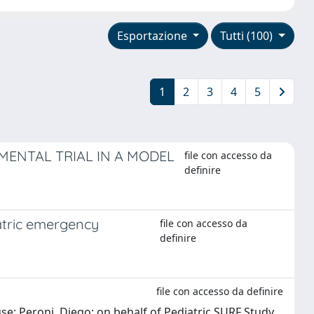
Esportazione
Tutti (100)
1
2
3
4
5
MENTAL TRIAL IN A MODEL
file con accesso da
definire
iatric emergency
file con accesso da
definire
file con accesso da definire
., Duse; Peroni, Diego; on behalf of Pediatric SURF Study,